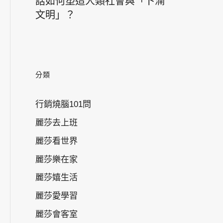
話如何塑造人類社會與「卜湳
文明」？
分類
行銷燒腦101問
麗莎去上班
麗莎看世界
麗莎樂在家
麗莎嬉生活
麗莎愛學習
麗莎會客室