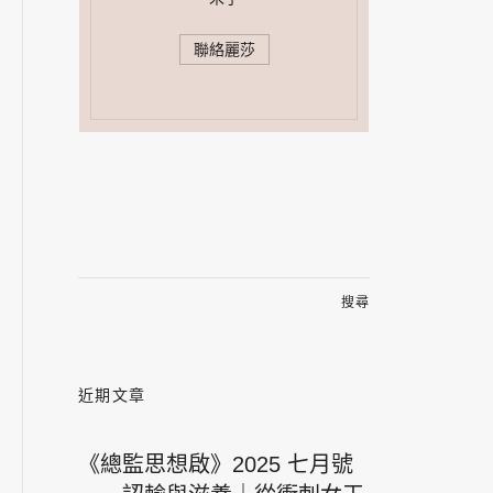
聯絡麗莎
搜
尋
關
鍵
字:
近期文章
《總監思想啟》2025 七月號