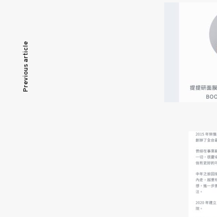
文
Previous article
章
導
覽