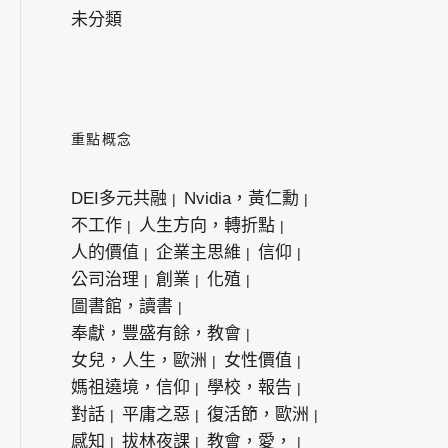
未分類
重點概念
DEI多元共融
Nvidia，黃仁勳
不工作
人生方向，轉折點
人的價值
企業主思維
信仰
公司治理
創業
化殖
圖書館，讀書
奉獻，豐盛有餘，教會
女兒，人生，歐洲
女性價值
媽祖遶境，信仰
學校，報告
對話
平庸之惡
復活節，歐洲
感知
拔林夜課
教會，愛，