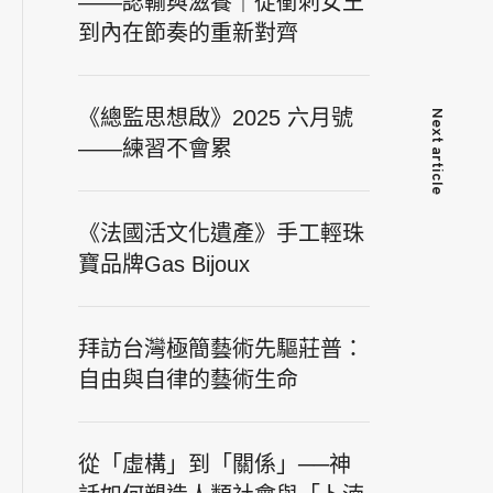
——認輸與滋養｜從衝刺女王
到內在節奏的重新對齊
《總監思想啟》2025 六月號
Next article
——練習不會累
《法國活文化遺產》手工輕珠
寶品牌Gas Bijoux
拜訪台灣極簡藝術先驅莊普：
自由與自律的藝術生命
從「虛構」到「關係」──神