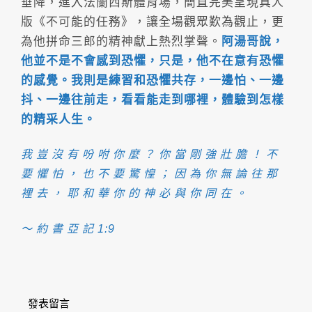
垂降，進入法蘭西斯體育場，簡直完美呈現真人
版《不可能的任務》，讓全場觀眾歎為觀止，更
為他拼命三郎的精神獻上熱烈掌聲。
阿湯哥說，
他並不是不會感到恐懼，只是，他不在意有恐懼
的感覺。我則是練習和恐懼共存，一邊怕、一邊
抖、一邊往前走，看看能走到哪裡，體驗到怎樣
的精采人生。
我 豈 沒 有 吩 咐 你 麼 ？ 你 當 剛 強 壯 膽 ！ 不
要 懼 怕 ， 也 不 要 驚 惶 ； 因 為 你 無 論 往 那
裡 去 ， 耶 和 華 你 的 神 必 與 你 同 在 。
～ 約 書 亞 記 1:9
發表留言