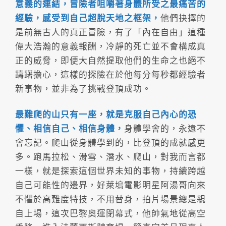
意義的連結，冒險者咀嚼著身體所受之最痛苦的
經驗，感受到自己超脫天地之框架，
他們抉擇的
是前無古人的真正冒險，有了「內在自由」這種
偉大浩瀚的意義報酬，冷靜的死亡並不會構成真
正的威脅，即便大自然提取他們的生命之也絕不
躊躇擔心，這樣的探險在於他每分每秒都經驗者
新事物，並非為了挑戰登頂成功。
最難爬的山只有一座，就是克服自己內心的恐
懼、相信自己、相信身體，
身體學會的，永遠不
會忘記。爬山從身體學到的，比登頂的成就感更
多。跑馬拉松、滑雪、潛水、爬山，對我而言都
一樣，就是探索這個世界未知的事物，持續跨越
自己可能性的邊界，好萊塢電影明星阿湯哥向來
不懼於高難度特技，不用替身，拍片場景總是親
自上場，這次巴黎奧運閉幕式，他帥氣地從高空