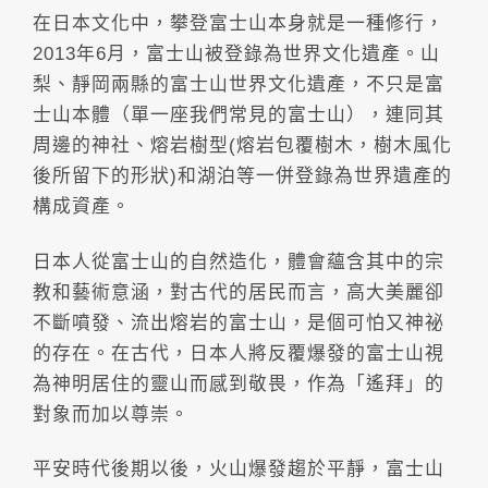
在日本文化中，攀登富士山本身就是一種修行，
2013年6月，富士山被登錄為世界文化遺產。山
梨、靜岡兩縣的富士山世界文化遺產，不只是富
士山本體（單一座我們常見的富士山），連同其
周邊的神社、熔岩樹型(熔岩包覆樹木，樹木風化
後所留下的形狀)和湖泊等一併登錄為世界遺產的
構成資產。
日本人從富士山的自然造化，體會蘊含其中的宗
教和藝術意涵，對古代的居民而言，高大美麗卻
不斷噴發、流出熔岩的富士山，是個可怕又神祕
的存在。在古代，日本人將反覆爆發的富士山視
為神明居住的靈山而感到敬畏，作為「遙拜」的
對象而加以尊崇。
平安時代後期以後，火山爆發趨於平靜，富士山