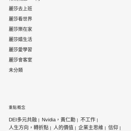
麗莎去上班
麗莎看世界
麗莎樂在家
麗莎嬉生活
麗莎愛學習
麗莎會客室
未分類
重點概念
DEI多元共融
Nvidia，黃仁勳
不工作
人生方向，轉折點
人的價值
企業主思維
信仰