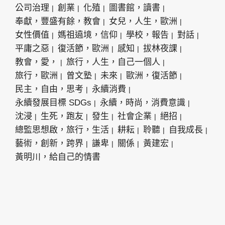
公司治理
創業
化殖
圖書館，讀書
奉獻，豐盛有餘，教會
女兒，人生，歐洲
女性價值
媽祖遶境，信仰
學校，報告
對話
平庸之惡
復活節，歐洲
感知
拔林夜課
教會，愛，
旅行，人生，自己一個人
旅行，歐洲
曾文塾
未來
歐洲，復活節
民主，自由，思考
永續消費
永續發展目標 SDGs
永續，時尚，消費意識
沈浸
生死，跑友
發生
社會企業
絕招
總監思想啟，旅行，生活
耕耘
聆聽
自我成長
藝術，創新，跨界
謙卑
關係
黃建宏
黃明川，給自己的情書