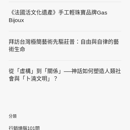
《法國活文化遺產》手工輕珠寶品牌Gas
Bijoux
拜訪台灣極簡藝術先驅莊普：自由與自律的藝
術生命
從「虛構」到「關係」──神話如何塑造人類社
會與「卜湳文明」？
分類
行銷燒腦101問