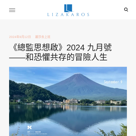
Skip
ope
to
sear
content
麗莎卡洛斯
for
行銷總監的燒腦紀實
2024年9月12日
麗莎去上班
《總監思想啟》2024 九月號
——和恐懼共存的冒險人生