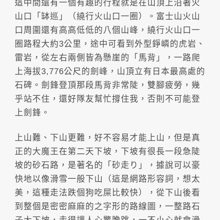
這中間還有一個有趣的行程就是在山頂上沿著火
山口「缽巡」（繞行火山口一圈）。富士山火山
口周圍還有高高低低的八個山峰，繞行火山口一
圈路程大約3公里，途中可看到外型錚嶙的虎岩、
雷岩，從左右兩側皆為懸崖的「馬背」，一路爬
上海拔3,776公尺的劍峰，山頂立有日本最高處的
石碑。劍鋒登頂那段馬背非常陡，雙腳疲勞，幾
乎站不住，還好隊友幫忙撐住我，否則不可能登
上劍鋒。
上山難、下山更難，好不容易才能上山，但是真
正的大魔王在第二天下坡，下坡有很長一段急陡
坡的砂石路，是著名的「砂走り」，據說可以豪
快地以像滑雪一般下山（這是網路形容詞，想太
美，這種走法跌個狗吃屎比較快），從下山後看
到整個是密密麻麻的之字形的路線圖，一整路石