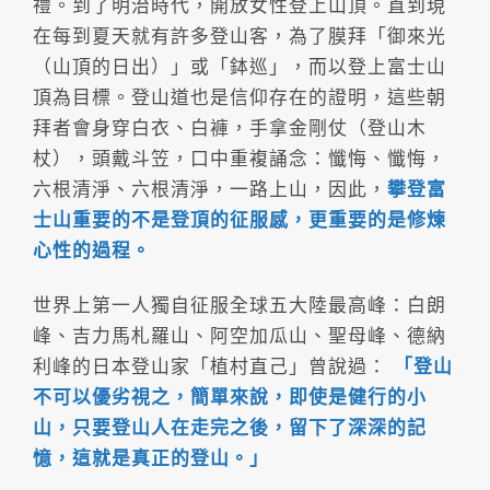
禮。到了明治時代，開放女性登上山頂。直到現
在每到夏天就有許多登山客，為了膜拜「御來光
（山頂的日出）」或「鉢巡」，而以登上富士山
頂為目標。登山道也是信仰存在的證明，這些朝
拜者會身穿白衣、白褲，手拿金剛仗（登山木
杖），頭戴斗笠，口中重複誦念：懺悔、懺悔，
六根清淨、六根清淨，一路上山，因此，
攀登富
士山重要的不是登頂的征服感，更重要的是修煉
心性的過程。
世界上第一人獨自征服全球五大陸最高峰：白朗
峰、吉力馬札羅山、阿空加瓜山、聖母峰、德納
利峰的日本登山家「植村直己」曾說過：
「登山
不可以優劣視之，簡單來說，即使是健行的小
山，只要登山人在走完之後，留下了深深的記
憶，這就是真正的登山。」