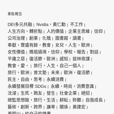
重點概念
DEI多元共融
Nvidia，黃仁勳
不工作
人生方向，轉折點
人的價值
企業主思維
信仰
公司治理
創業
化殖
圖書館，讀書
奉獻，豐盛有餘，教會
女兒，人生，歐洲
女性價值
媽祖遶境，信仰
學校，報告
對話
平庸之惡
復活節，歐洲
感知
拔林夜課
教會，愛，
旅行，人生，自己一個人
旅行，歐洲
曾文塾
未來
歐洲，復活節
民主，自由，思考
永續消費
永續發展目標 SDGs
永續，時尚，消費意識
沈浸
生死，跑友
發生
社會企業
絕招
總監思想啟，旅行，生活
耕耘
聆聽
自我成長
藝術，創新，跨界
謙卑
關係
黃建宏
黃明川，給自己的情書