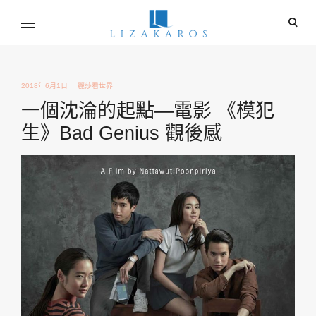
Skip
ope
to
sear
content
麗莎卡洛斯
for
行銷總監的燒腦紀實
2018年6月1日
麗莎看世界
一個沈淪的起點—電影 《模犯
生》Bad Genius 觀後感