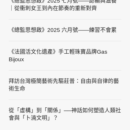
《總監思想啟》2025 七月號——認輸與滋養
｜從衝刺女王到內在節奏的重新對齊
《總監思想啟》2025 六月號——練習不會累
《法國活文化遺產》手工輕珠寶品牌Gas
Bijoux
拜訪台灣極簡藝術先驅莊普：自由與自律的藝
術生命
從「虛構」到「關係」──神話如何塑造人類社
會與「卜湳文明」？