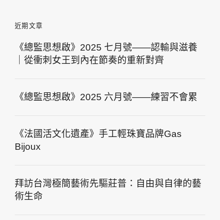
近期文章
《總監思想啟》2025 七月號——認輸與滋養
｜從衝刺女王到內在節奏的重新對齊
《總監思想啟》2025 六月號——練習不會累
《法國活文化遺產》手工輕珠寶品牌Gas
Bijoux
拜訪台灣極簡藝術先驅莊普：自由與自律的藝
術生命