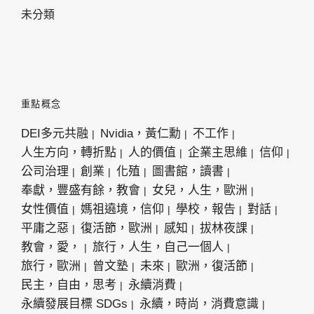
未分類
重點概念
DEI多元共融
Nvidia，黃仁勳
不工作
人生方向，轉折點
人的價值
企業主思維
信仰
公司治理
創業
化殖
圖書館，讀書
奉獻，豐盛有餘，教會
女兒，人生，歐洲
女性價值
媽祖遶境，信仰
學校，報告
對話
平庸之惡
復活節，歐洲
感知
拔林夜課
教會，愛，
旅行，人生，自己一個人
旅行，歐洲
曾文塾
未來
歐洲，復活節
民主，自由，思考
永續消費
永續發展目標 SDGs
永續，時尚，消費意識