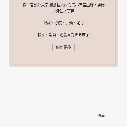
從子宮到外太空 麗莎個人內心的小宇宙出發，連接
至外星大宇宙
眼觀、心感、手動、足行
探索、學習、遊戲直到世界末了
聯絡麗莎
搜
尋
關
鍵
字: