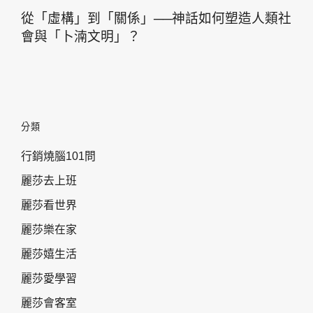
從「虛構」到「關係」──神話如何塑造人類社
會與「卜湳文明」？
分類
行銷燒腦101問
麗莎去上班
麗莎看世界
麗莎樂在家
麗莎嬉生活
麗莎愛學習
麗莎會客室