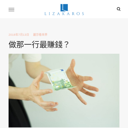
Skip
ope
to
sear
content
麗莎卡洛斯
for
行銷總監的燒腦紀實
2018年7月13日
麗莎看世界
做那一行最賺錢？