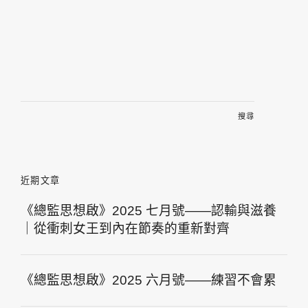
搜
尋
關
鍵
字:
近期文章
《總監思想啟》2025 七月號——認輸與滋養
｜從衝刺女王到內在節奏的重新對齊
《總監思想啟》2025 六月號——練習不會累