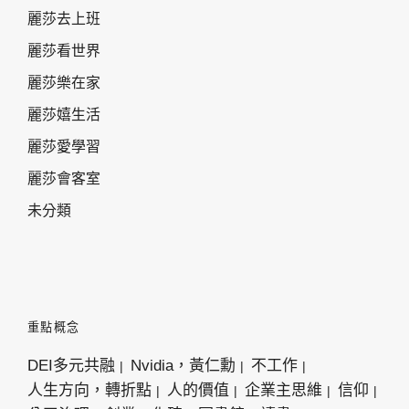
麗莎去上班
麗莎看世界
麗莎樂在家
麗莎嬉生活
麗莎愛學習
麗莎會客室
未分類
重點概念
DEI多元共融
Nvidia，黃仁勳
不工作
人生方向，轉折點
人的價值
企業主思維
信仰