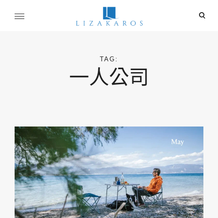
Skip
ope
to
sear
content
麗莎卡洛斯
for
行銷總監的燒腦紀實
TAG:
一人公司