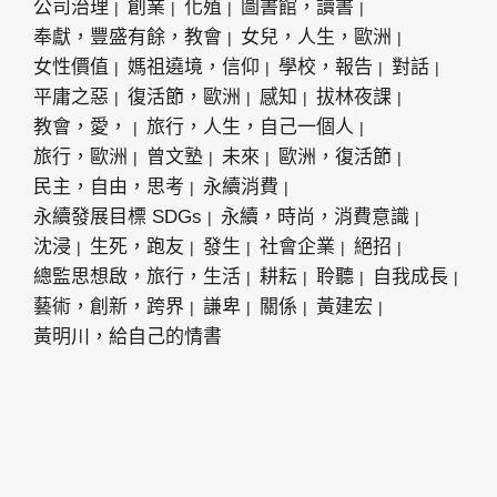
公司治理
創業
化殖
圖書館，讀書
奉獻，豐盛有餘，教會
女兒，人生，歐洲
女性價值
媽祖遶境，信仰
學校，報告
對話
平庸之惡
復活節，歐洲
感知
拔林夜課
教會，愛，
旅行，人生，自己一個人
旅行，歐洲
曾文塾
未來
歐洲，復活節
民主，自由，思考
永續消費
永續發展目標 SDGs
永續，時尚，消費意識
沈浸
生死，跑友
發生
社會企業
絕招
總監思想啟，旅行，生活
耕耘
聆聽
自我成長
藝術，創新，跨界
謙卑
關係
黃建宏
黃明川，給自己的情書