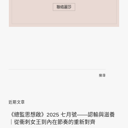
聯絡麗莎
搜
尋
關
鍵
字:
近期文章
《總監思想啟》2025 七月號——認輸與滋養
｜從衝刺女王到內在節奏的重新對齊