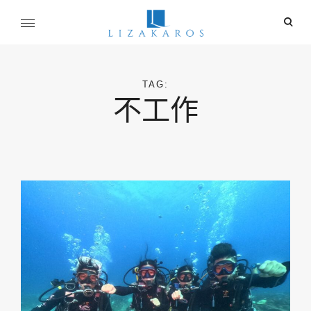
Skip
ope
to
sear
content
麗莎卡洛斯
for
行銷總監的燒腦紀實
TAG:
不工作