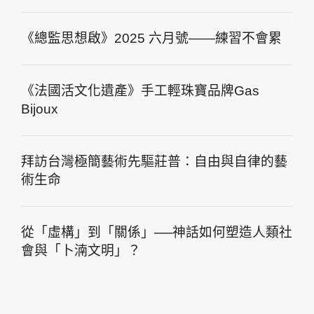
《總監思想啟》2025 六月號——練習不會累
《法國活文化遺產》手工輕珠寶品牌Gas
Bijoux
拜訪台灣極簡藝術先驅莊普：自由與自律的藝
術生命
從「虛構」到「關係」──神話如何塑造人類社
會與「卜湳文明」？