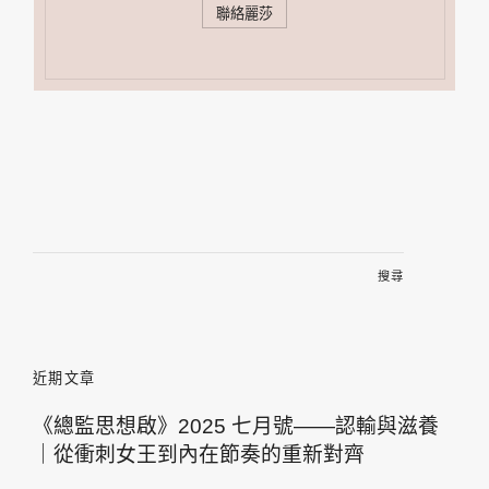
聯絡麗莎
搜
尋
關
鍵
字:
近期文章
《總監思想啟》2025 七月號——認輸與滋養
｜從衝刺女王到內在節奏的重新對齊