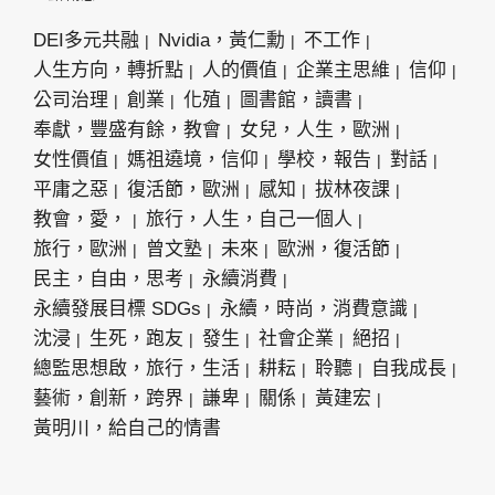
DEI多元共融
Nvidia，黃仁勳
不工作
人生方向，轉折點
人的價值
企業主思維
信仰
公司治理
創業
化殖
圖書館，讀書
奉獻，豐盛有餘，教會
女兒，人生，歐洲
女性價值
媽祖遶境，信仰
學校，報告
對話
平庸之惡
復活節，歐洲
感知
拔林夜課
教會，愛，
旅行，人生，自己一個人
旅行，歐洲
曾文塾
未來
歐洲，復活節
民主，自由，思考
永續消費
永續發展目標 SDGs
永續，時尚，消費意識
沈浸
生死，跑友
發生
社會企業
絕招
總監思想啟，旅行，生活
耕耘
聆聽
自我成長
藝術，創新，跨界
謙卑
關係
黃建宏
黃明川，給自己的情書