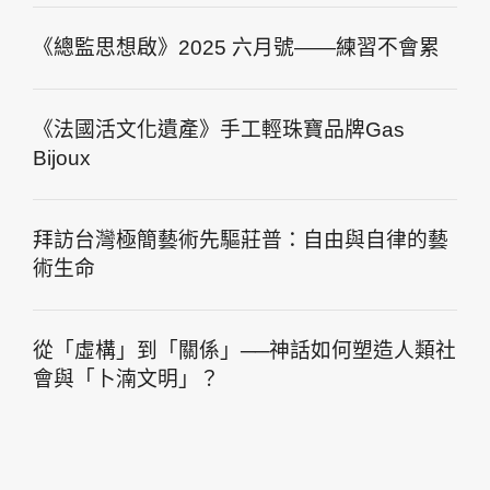
《總監思想啟》2025 六月號——練習不會累
《法國活文化遺產》手工輕珠寶品牌Gas
Bijoux
拜訪台灣極簡藝術先驅莊普：自由與自律的藝
術生命
從「虛構」到「關係」──神話如何塑造人類社
會與「卜湳文明」？