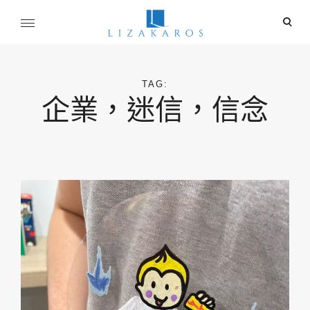
Skip
ope
to
sear
content
麗莎卡洛斯
for
行銷總監的燒腦紀實
TAG:
企業，迷信，信念