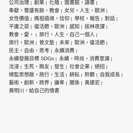
公司治理
創業
化殖
圖書館，讀書
奉獻，豐盛有餘，教會
女兒，人生，歐洲
女性價值
媽祖遶境，信仰
學校，報告
對話
平庸之惡
復活節，歐洲
感知
拔林夜課
教會，愛，
旅行，人生，自己一個人
旅行，歐洲
曾文塾
未來
歐洲，復活節
民主，自由，思考
永續消費
永續發展目標 SDGs
永續，時尚，消費意識
沈浸
生死，跑友
發生
社會企業
絕招
總監思想啟，旅行，生活
耕耘
聆聽
自我成長
藝術，創新，跨界
謙卑
關係
黃建宏
黃明川，給自己的情書