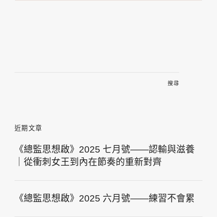
搜
尋
關
鍵
字:
近期文章
《總監思想啟》2025 七月號——認輸與滋養
｜從衝刺女王到內在節奏的重新對齊
《總監思想啟》2025 六月號——練習不會累