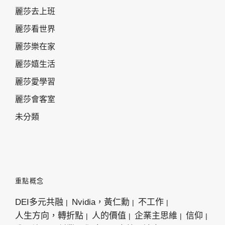
麗莎去上班
麗莎看世界
麗莎樂在家
麗莎嬉生活
麗莎愛學習
麗莎會客室
未分類
重點概念
DEI多元共融
Nvidia，黃仁勳
不工作
人生方向，轉折點
人的價值
企業主思維
信仰