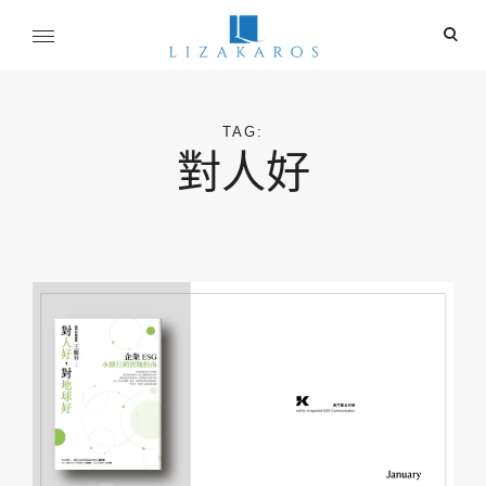
Skip
ope
to
sear
content
麗莎卡洛斯
for
行銷總監的燒腦紀實
TAG:
對人好