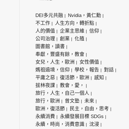
DEI多元共融
Nvidia，黃仁勳
不工作
人生方向，轉折點
人的價值
企業主思維
信仰
公司治理
創業
化殖
圖書館，讀書
奉獻，豐盛有餘，教會
女兒，人生，歐洲
女性價值
媽祖遶境，信仰
學校，報告
對話
平庸之惡
復活節，歐洲
感知
拔林夜課
教會，愛，
旅行，人生，自己一個人
旅行，歐洲
曾文塾
未來
歐洲，復活節
民主，自由，思考
永續消費
永續發展目標 SDGs
永續，時尚，消費意識
沈浸