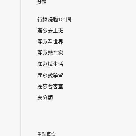
分類
行銷燒腦101問
麗莎去上班
麗莎看世界
麗莎樂在家
麗莎嬉生活
麗莎愛學習
麗莎會客室
未分類
重點概念