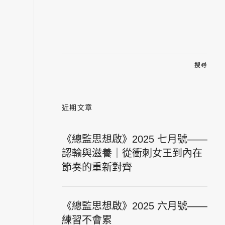
搜
尋
關
鍵
字:
近期文章
《總監思想啟》2025 七月號——
認輸與滋養｜從衝刺女王到內在
節奏的重新對齊
《總監思想啟》2025 六月號——
練習不會累