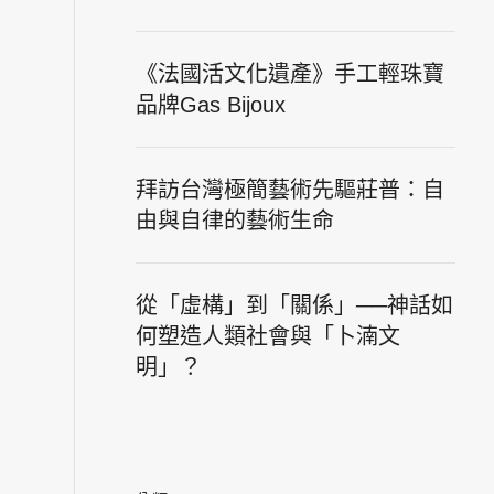
《法國活文化遺產》手工輕珠寶
品牌Gas Bijoux
拜訪台灣極簡藝術先驅莊普：自
由與自律的藝術生命
從「虛構」到「關係」──神話如
何塑造人類社會與「卜湳文
明」？