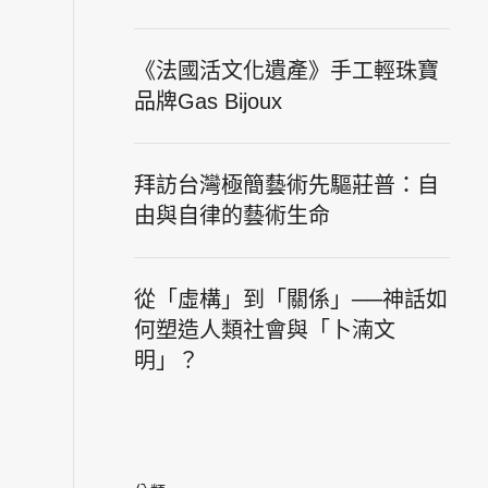
《法國活文化遺產》手工輕珠寶
品牌Gas Bijoux
拜訪台灣極簡藝術先驅莊普：自
由與自律的藝術生命
從「虛構」到「關係」──神話如
何塑造人類社會與「卜湳文
明」？