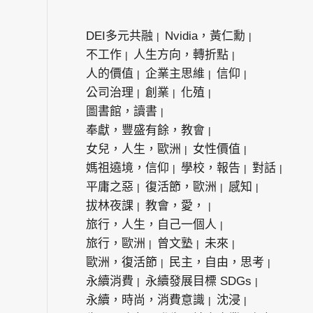
DEI多元共融
Nvidia，黃仁勳
不工作
人生方向，轉折點
人的價值
企業主思維
信仰
公司治理
創業
化殖
圖書館，讀書
奉獻，豐盛有餘，教會
女兒，人生，歐洲
女性價值
媽祖遶境，信仰
學校，報告
對話
平庸之惡
復活節，歐洲
感知
拔林夜課
教會，愛，
旅行，人生，自己一個人
旅行，歐洲
曾文塾
未來
歐洲，復活節
民主，自由，思考
永續消費
永續發展目標 SDGs
永續，時尚，消費意識
沈浸