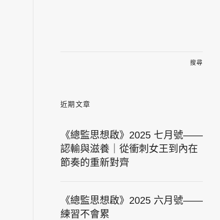
搜
尋
關
鍵
字:
近期文章
《總監思想啟》2025 七月號——
認輸與滋養｜從衝刺女王到內在
節奏的重新對齊
《總監思想啟》2025 六月號——
練習不會累