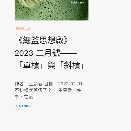
麗莎去上班
《總監思想啟》
2023 二月號——
「單槓」與「斜槓」
作者—王麗蓉 日期—2023-02-01
不斜槓就落伍了？ 一生只做一件
事，在這…
READ MORE