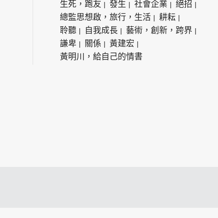
生死，跑友
發生
社會企業
絕招
總監思想啟，旅行，生活
耕耘
聆聽
自我成長
藝術，創新，跨界
謙卑
關係
黃建宏
黃明川，給自己的情書