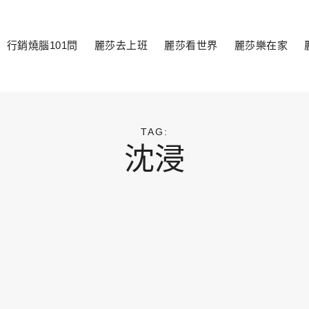
行銷燒腦101問
麗莎去上班
麗莎看世界
麗莎樂在家
toggle
child
menu
TAG:
沈浸