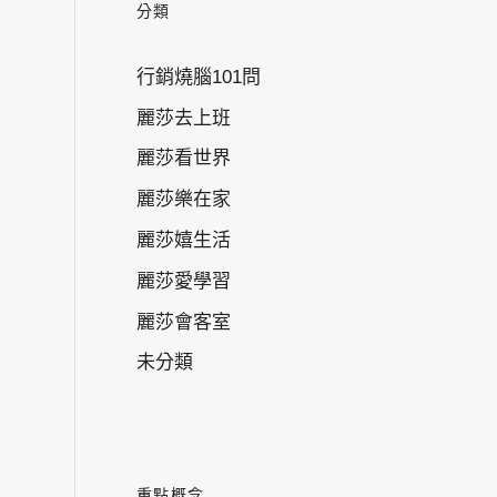
分類
行銷燒腦101問
麗莎去上班
麗莎看世界
麗莎樂在家
麗莎嬉生活
麗莎愛學習
麗莎會客室
未分類
重點概念