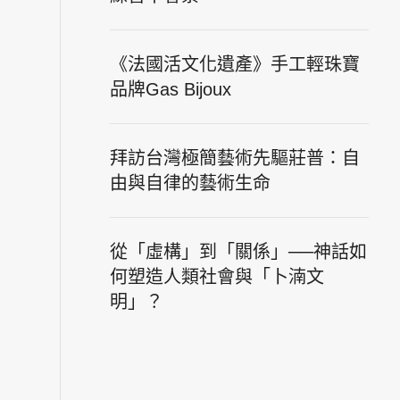
《法國活文化遺產》手工輕珠寶
品牌Gas Bijoux
拜訪台灣極簡藝術先驅莊普：自
由與自律的藝術生命
從「虛構」到「關係」──神話如
何塑造人類社會與「卜湳文
明」？