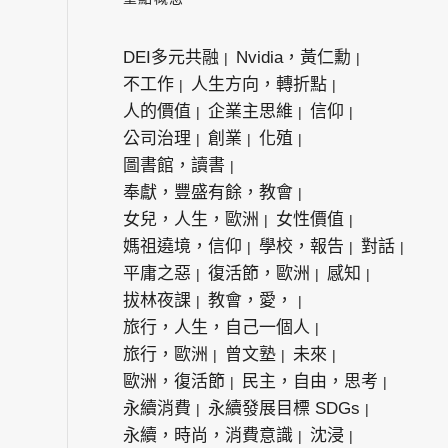
DEI多元共融
Nvidia，黃仁勳
不工作
人生方向，轉折點
人的價值
企業主思維
信仰
公司治理
創業
化殖
圖書館，讀書
奉獻，豐盛有餘，教會
女兒，人生，歐洲
女性價值
媽祖遶境，信仰
學校，報告
對話
平庸之惡
復活節，歐洲
感知
拔林夜課
教會，愛，
旅行，人生，自己一個人
旅行，歐洲
曾文塾
未來
歐洲，復活節
民主，自由，思考
永續消費
永續發展目標 SDGs
永續，時尚，消費意識
沈浸