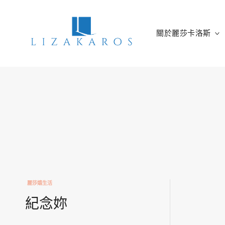
Skip
to
content
關於麗莎卡洛斯
麗莎卡洛斯
行銷總監的燒腦紀實
麗莎嬉生活
紀念妳