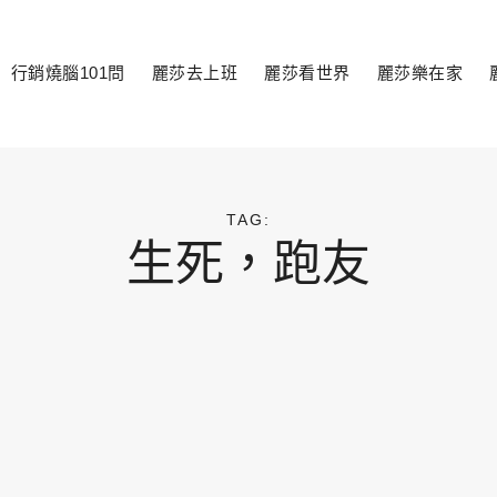
行銷燒腦101問
麗莎去上班
麗莎看世界
麗莎樂在家
toggle
child
menu
TAG:
生死，跑友