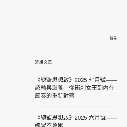
搜
尋
關
鍵
字:
近期文章
《總監思想啟》2025 七月號——
認輸與滋養｜從衝刺女王到內在
節奏的重新對齊
《總監思想啟》2025 六月號——
練習不會累