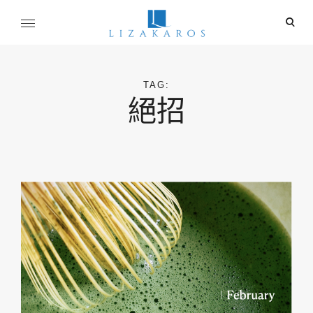
Skip
ope
to
sear
content
麗莎卡洛斯
for
行銷總監的燒腦紀實
TAG:
絕招