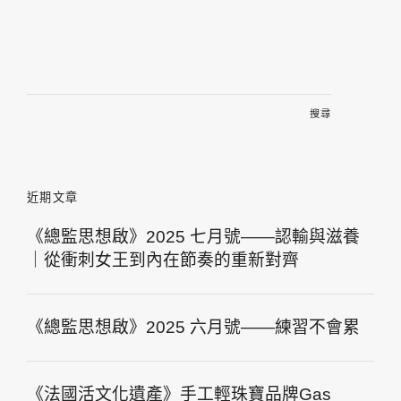
搜
尋
關
鍵
字:
近期文章
《總監思想啟》2025 七月號——認輸與滋養
｜從衝刺女王到內在節奏的重新對齊
《總監思想啟》2025 六月號——練習不會累
《法國活文化遺產》手工輕珠寶品牌Gas