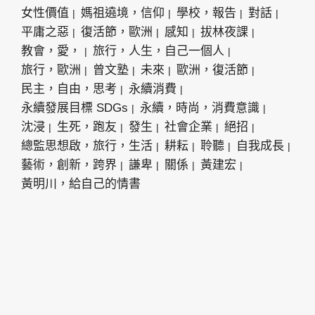
女性價值
媽祖遶境，信仰
學校，報告
對話
平庸之惡
復活節，歐洲
感知
拔林夜課
教會，愛，
旅行，人生，自己一個人
旅行，歐洲
曾文塾
未來
歐洲，復活節
民主，自由，思考
永續消費
永續發展目標 SDGs
永續，時尚，消費意識
沈浸
生死，跑友
發生
社會企業
絕招
總監思想啟，旅行，生活
耕耘
聆聽
自我成長
藝術，創新，跨界
謙卑
關係
黃建宏
黃明川，給自己的情書