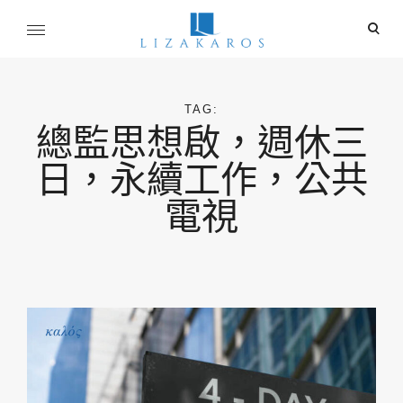
Skip
ope
to
sear
content
麗莎卡洛斯
for
行銷總監的燒腦紀實
TAG:
總監思想啟，週休三
日，永續工作，公共
電視