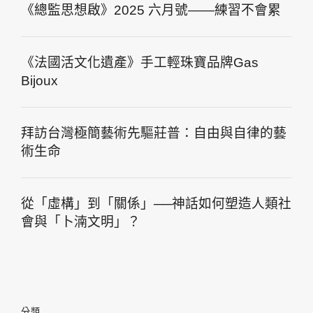
《總監思想啟》2025 六月號——練習不會累
《法國活文化遺產》手工輕珠寶品牌Gas
Bijoux
拜訪台灣極簡藝術先驅莊普：自由與自律的藝
術生命
從「虛構」到「關係」──神話如何塑造人類社
會與「卜湳文明」？
分類