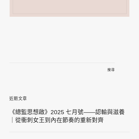
搜
尋
關
鍵
字:
近期文章
《總監思想啟》2025 七月號——認輸與滋養
｜從衝刺女王到內在節奏的重新對齊