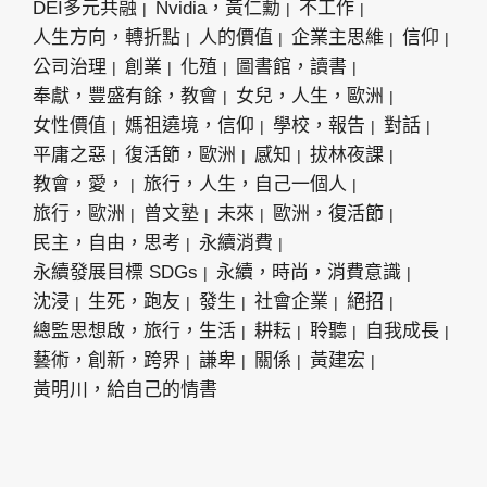
DEI多元共融
Nvidia，黃仁勳
不工作
人生方向，轉折點
人的價值
企業主思維
信仰
公司治理
創業
化殖
圖書館，讀書
奉獻，豐盛有餘，教會
女兒，人生，歐洲
女性價值
媽祖遶境，信仰
學校，報告
對話
平庸之惡
復活節，歐洲
感知
拔林夜課
教會，愛，
旅行，人生，自己一個人
旅行，歐洲
曾文塾
未來
歐洲，復活節
民主，自由，思考
永續消費
永續發展目標 SDGs
永續，時尚，消費意識
沈浸
生死，跑友
發生
社會企業
絕招
總監思想啟，旅行，生活
耕耘
聆聽
自我成長
藝術，創新，跨界
謙卑
關係
黃建宏
黃明川，給自己的情書