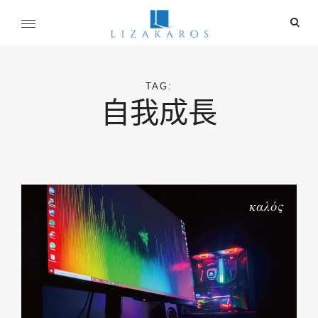
Skip
ope
to
sear
content
麗莎卡洛斯
for
行銷總監的燒腦紀實
TAG:
自我成長