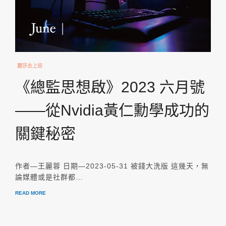
麗莎去上班
《總監思想啟》2023 六月號
——從Nvidia黃仁勳學成功的
關鍵秘密
作者—王麗蓉 日期—2023-05-31 被錢大洗版 這幾天，無
論媒體或是社群都…
READ MORE