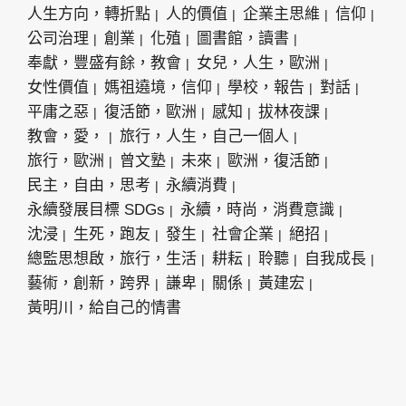
人生方向，轉折點
人的價值
企業主思維
信仰
公司治理
創業
化殖
圖書館，讀書
奉獻，豐盛有餘，教會
女兒，人生，歐洲
女性價值
媽祖遶境，信仰
學校，報告
對話
平庸之惡
復活節，歐洲
感知
拔林夜課
教會，愛，
旅行，人生，自己一個人
旅行，歐洲
曾文塾
未來
歐洲，復活節
民主，自由，思考
永續消費
永續發展目標 SDGs
永續，時尚，消費意識
沈浸
生死，跑友
發生
社會企業
絕招
總監思想啟，旅行，生活
耕耘
聆聽
自我成長
藝術，創新，跨界
謙卑
關係
黃建宏
黃明川，給自己的情書