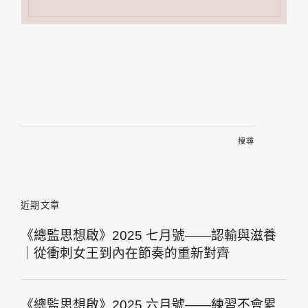
搜
尋
關
鍵
字:
近期文章
《總監思想啟》2025 七月號——認輸與滋養
｜從衝刺女王到內在節奏的重新對齊
《總監思想啟》2025 六月號——練習不會累