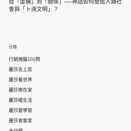
從「虛構」到「關係」──神話如何塑造人類社
會與「卜湳文明」？
分類
行銷燒腦101問
麗莎去上班
麗莎看世界
麗莎樂在家
麗莎嬉生活
麗莎愛學習
麗莎會客室
未分類