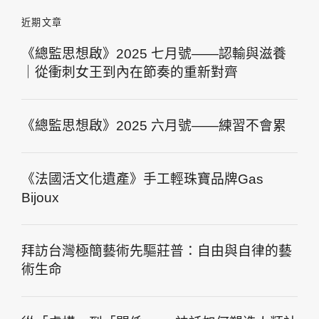
近期文章
《總監思想啟》2025 七月號——認輸與滋養
｜從衝刺女王到內在節奏的重新對齊
《總監思想啟》2025 六月號——練習不會累
《法國活文化遺產》手工輕珠寶品牌Gas
Bijoux
拜訪台灣極簡藝術先驅莊普：自由與自律的藝
術生命