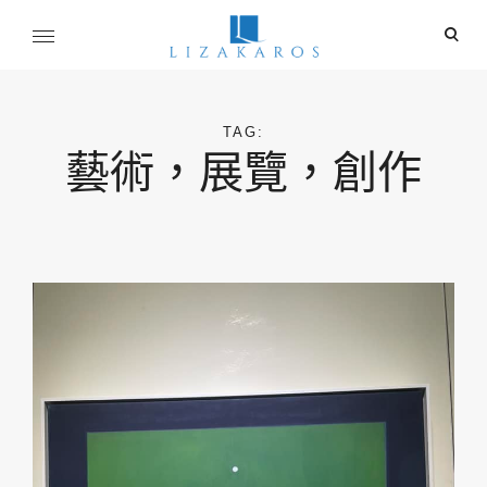
Skip
ope
to
sear
content
麗莎卡洛斯
for
行銷總監的燒腦紀實
TAG:
藝術，展覽，創作