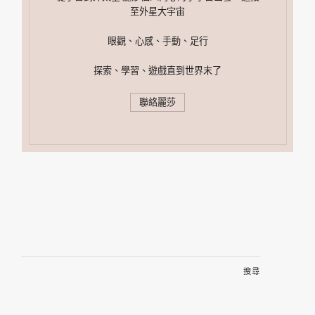
至外星大宇宙
眼觀、心感、手動、足行
探索、學習、遊戲直到世界末了
聯絡麗莎
搜
尋
關
鍵
字: