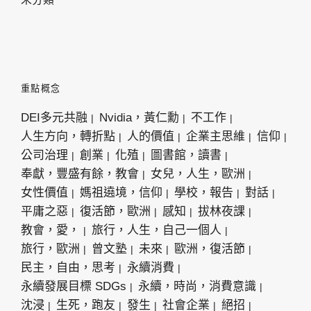
重點概念
DEI多元共融
Nvidia，黃仁勳
不工作
人生方向，轉折點
人的價值
企業主思維
信仰
公司治理
創業
化殖
圖書館，讀書
奉獻，豐盛有餘，教會
女兒，人生，歐洲
女性價值
媽祖遶境，信仰
學校，報告
對話
平庸之惡
復活節，歐洲
感知
拔林夜課
教會，愛，
旅行，人生，自己一個人
旅行，歐洲
曾文塾
未來
歐洲，復活節
民主，自由，思考
永續消費
永續發展目標 SDGs
永續，時尚，消費意識
沈浸
生死，跑友
發生
社會企業
絕招