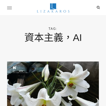
Skip
ope
to
sear
content
麗莎卡洛斯
for
行銷總監的燒腦紀實
TAG:
資本主義，AI