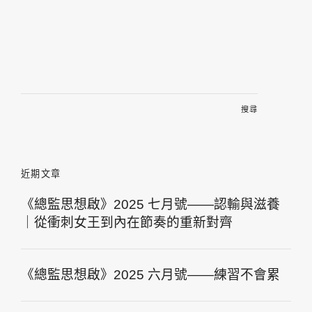
搜
尋
關
鍵
字:
近期文章
《總監思想啟》2025 七月號——認輸與滋養
｜從衝刺女王到內在節奏的重新對齊
《總監思想啟》2025 六月號——練習不會累