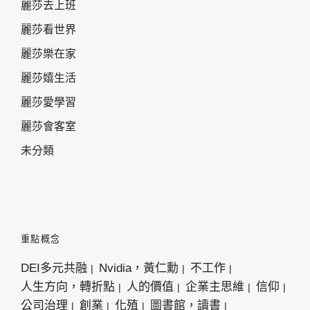
麗莎去上班
麗莎看世界
麗莎樂在家
麗莎嬉生活
麗莎愛學習
麗莎會客室
未分類
重點概念
DEI多元共融
Nvidia，黃仁勳
不工作
人生方向，轉折點
人的價值
企業主思維
信仰
公司治理
創業
化殖
圖書館，讀書