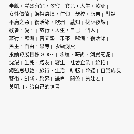
奉獻，豐盛有餘，教會
女兒，人生，歐洲
女性價值
媽祖遶境，信仰
學校，報告
對話
平庸之惡
復活節，歐洲
感知
拔林夜課
教會，愛，
旅行，人生，自己一個人
旅行，歐洲
曾文塾
未來
歐洲，復活節
民主，自由，思考
永續消費
永續發展目標 SDGs
永續，時尚，消費意識
沈浸
生死，跑友
發生
社會企業
絕招
總監思想啟，旅行，生活
耕耘
聆聽
自我成長
藝術，創新，跨界
謙卑
關係
黃建宏
黃明川，給自己的情書