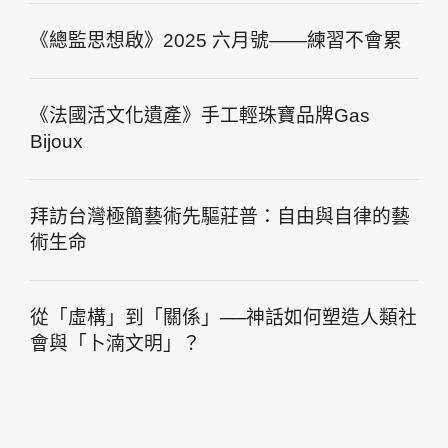
《總監思想啟》2025 六月號——練習不會累
《法國活文化遺產》手工輕珠寶品牌Gas
Bijoux
拜訪台灣極簡藝術先驅莊普：自由與自律的藝
術生命
從「虛構」到「關係」──神話如何塑造人類社
會與「卜湳文明」？