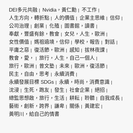
DEI多元共融
Nvidia，黃仁勳
不工作
人生方向，轉折點
人的價值
企業主思維
信仰
公司治理
創業
化殖
圖書館，讀書
奉獻，豐盛有餘，教會
女兒，人生，歐洲
女性價值
媽祖遶境，信仰
學校，報告
對話
平庸之惡
復活節，歐洲
感知
拔林夜課
教會，愛，
旅行，人生，自己一個人
旅行，歐洲
曾文塾
未來
歐洲，復活節
民主，自由，思考
永續消費
永續發展目標 SDGs
永續，時尚，消費意識
沈浸
生死，跑友
發生
社會企業
絕招
總監思想啟，旅行，生活
耕耘
聆聽
自我成長
藝術，創新，跨界
謙卑
關係
黃建宏
黃明川，給自己的情書