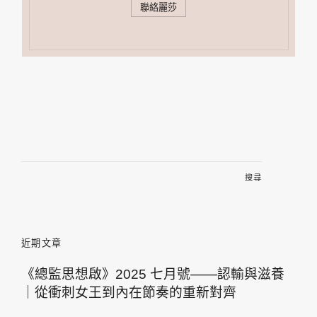
聯絡麗莎
搜
尋
關
鍵
字:
近期文章
《總監思想啟》2025 七月號——認輸與滋養
｜從衝刺女王到內在節奏的重新對齊