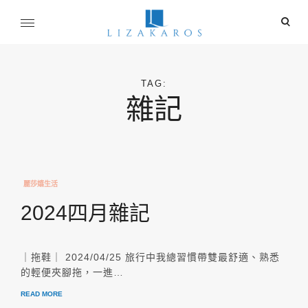
Skip
ope
to
sear
content
麗莎卡洛斯
for
行銷總監的燒腦紀實
TAG:
雜記
麗莎嬉生活
2024四月雜記
｜拖鞋｜ 2024/04/25 旅行中我總習慣帶雙最舒適、熟悉
的輕便夾腳拖，一進…
READ MORE