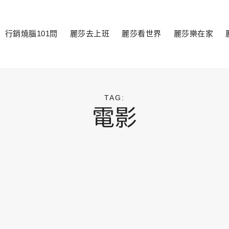
行銷燒腦101問
麗莎去上班
麗莎看世界
麗莎樂在家
toggle
child
menu
TAG:
電影