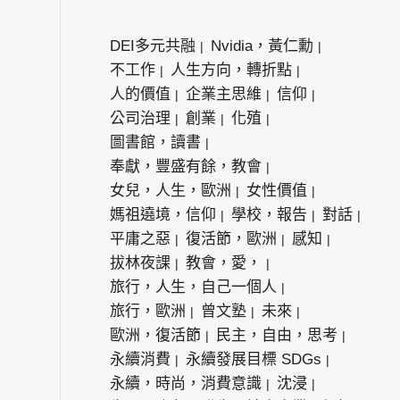
DEI多元共融
Nvidia，黃仁勳
不工作
人生方向，轉折點
人的價值
企業主思維
信仰
公司治理
創業
化殖
圖書館，讀書
奉獻，豐盛有餘，教會
女兒，人生，歐洲
女性價值
媽祖遶境，信仰
學校，報告
對話
平庸之惡
復活節，歐洲
感知
拔林夜課
教會，愛，
旅行，人生，自己一個人
旅行，歐洲
曾文塾
未來
歐洲，復活節
民主，自由，思考
永續消費
永續發展目標 SDGs
永續，時尚，消費意識
沈浸