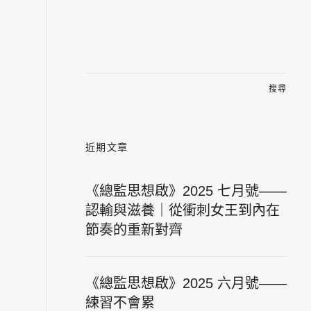
搜
尋
關
鍵
字:
近期文章
《總監思想啟》2025 七月號——
認輸與滋養｜從衝刺女王到內在
節奏的重新對齊
《總監思想啟》2025 六月號——
練習不會累