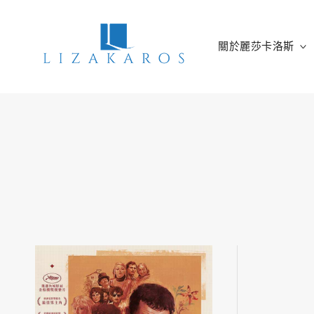
Skip
to
content
關於麗莎卡洛斯
麗莎卡洛斯
行銷總監的燒腦紀實