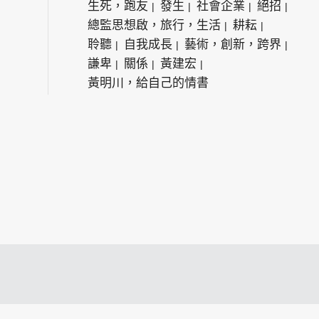
生死，跑友
發生
社會企業
絕招
總監思想啟，旅行，生活
耕耘
聆聽
自我成長
藝術，創新，跨界
謙卑
關係
黃建宏
黃明川，給自己的情書