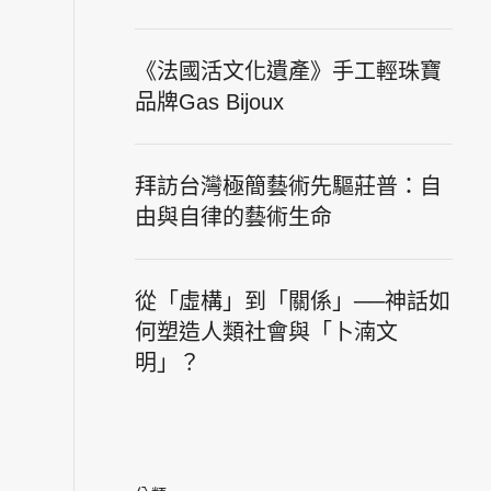
《法國活文化遺產》手工輕珠寶
品牌Gas Bijoux
拜訪台灣極簡藝術先驅莊普：自
由與自律的藝術生命
從「虛構」到「關係」──神話如
何塑造人類社會與「卜湳文
明」？