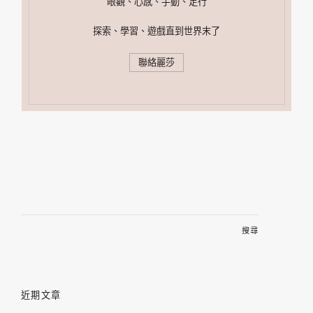
眼觀、心感、手動、足行
探索、學習、遊戲直到世界末了
聯絡麗莎
搜
尋
關
鍵
字:
近期文章