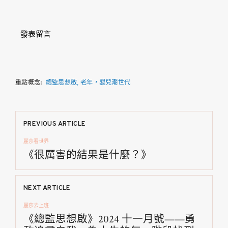
發表留言
重點概念:
總監思想啟
老年，嬰兒潮世代
文
PREVIOUS ARTICLE
麗莎看世界
章
《很厲害的結果是什麼？》
導
NEXT ARTICLE
覽
麗莎去上班
《總監思想啟》2024 十一月號——勇