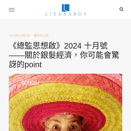
Skip
ope
to
sear
content
麗莎卡洛斯
for
行銷總監的燒腦紀實
2024年10月3日
麗莎去上班
《總監思想啟》2024 十月號
——關於銀髮經濟，你可能會驚
訝的point