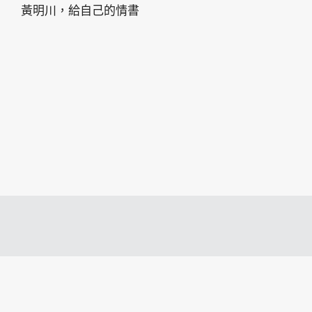
黃明川，給自己的情書
2018 • 麗莎卡洛斯 •
美門整合行銷