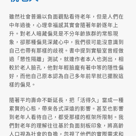
雖然社會普遍以負面觀點看待老年，但是人們在
中年過後，心理幸福感其實會隨著年齡逐年上
升。對老人暗藏偏見是不分年齡族群的常態現
象，卻那種偏見深藏心中，我們很可能沒意識到
自己也帶有那樣的歧視。書中提到實驗室曾經做
過「懇性隔離」測試，就連作者本人也測出，相
較於老人臉孔，他對年輕臉龐有著中等的隱性偏
好，而他自己原本認為自己多年前早就已擺脫這
樣的偏見。
隨著平均壽命不斷延長，把「活得久」當成一種
累贅的心態，帶來各式深遠的影響。甚至也影響
到老年人看待自己，都受那樣的框架所限制。我
們對老年的理解往往基於負面刻板印象，將高齡
人口視為社會的負擔，忽視了他們的實際需求和