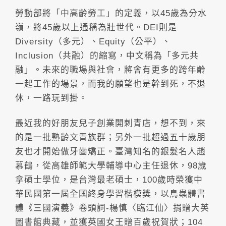
勞動部將「中高齡勞工」的定義，以45歲為分水
嶺，將45歲以上通稱為壯世代。DEI則是
Diversity（多元）、Equity（公平）、
Inclusion（共融）的縮寫，中文稱為「多元共
融」。未來的職場與社會，將會有更多的跨年齡
一起工作的場景，而我的願望也是幹到死，不退
休，一路玩到掛。
最近我的好朋友兒子創業開刺青店，想不到，來
的是一批熟齡文青族群；另外一批超過五十歲朋
友也才開始做牙齒矯正。臺灣知名的銀髮名人趙
慕鶴，從高雄師範大學輔導中心主任退休，98歲
拿碩士學位，是台灣最老碩士，100歲時榮獲中
華民國第一屆全國終身學習楷模獎，以鳥蟲體書
體《三國演義》卷頭詞-楊慎〈臨江仙〉捐贈大英
圖書館典藏，並獲英國女王贈百歲祝賀狀；104