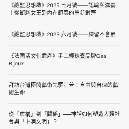
《總監思想啟》2025 七月號——認輸與滋養
｜從衝刺女王到內在節奏的重新對齊
《總監思想啟》2025 六月號——練習不會累
《法國活文化遺產》手工輕珠寶品牌Gas
Bijoux
拜訪台灣極簡藝術先驅莊普：自由與自律的藝
術生命
從「虛構」到「關係」──神話如何塑造人類社
會與「卜湳文明」？