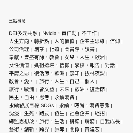
重點概念
DEI多元共融
Nvidia，黃仁勳
不工作
人生方向，轉折點
人的價值
企業主思維
信仰
公司治理
創業
化殖
圖書館，讀書
奉獻，豐盛有餘，教會
女兒，人生，歐洲
女性價值
媽祖遶境，信仰
學校，報告
對話
平庸之惡
復活節，歐洲
感知
拔林夜課
教會，愛，
旅行，人生，自己一個人
旅行，歐洲
曾文塾
未來
歐洲，復活節
民主，自由，思考
永續消費
永續發展目標 SDGs
永續，時尚，消費意識
沈浸
生死，跑友
發生
社會企業
絕招
總監思想啟，旅行，生活
耕耘
聆聽
自我成長
藝術，創新，跨界
謙卑
關係
黃建宏