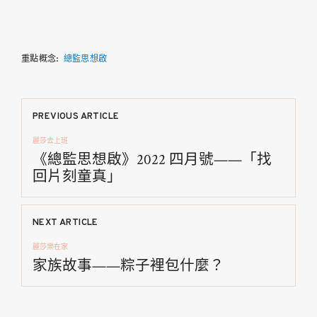
重點概念:
總監思想啟
文
PREVIOUS ARTICLE
麗莎去上班
章
《總監思想啟》2022 四月號——「找
回片刻童真」
導
覽
NEXT ARTICLE
麗莎樂在家
家族故事——粽子裡包什麼？