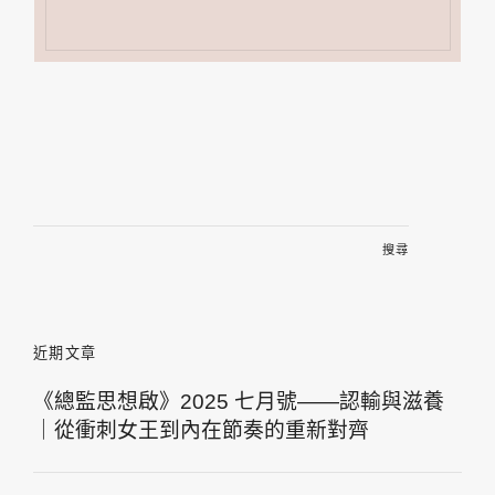
搜
尋
關
鍵
字:
近期文章
《總監思想啟》2025 七月號——認輸與滋養
｜從衝刺女王到內在節奏的重新對齊