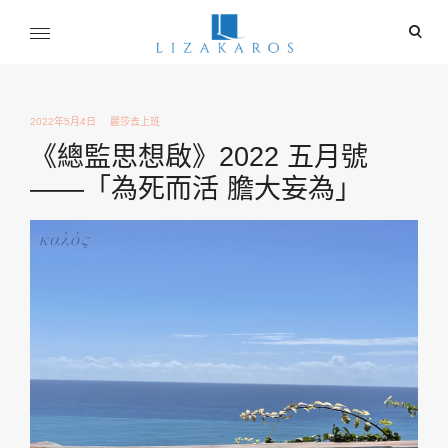
Skip
ope
to
sear
content
麗莎卡洛斯
for
行銷總監的燒腦紀實
2022年5月4日
麗莎去上班
《總監思想啟》2022 五月號
——「為死而活 膽大妄為」