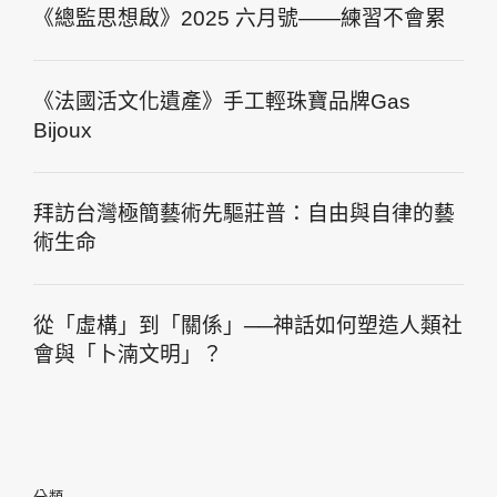
《總監思想啟》2025 六月號——練習不會累
《法國活文化遺產》手工輕珠寶品牌Gas
Bijoux
拜訪台灣極簡藝術先驅莊普：自由與自律的藝
術生命
從「虛構」到「關係」──神話如何塑造人類社
會與「卜湳文明」？