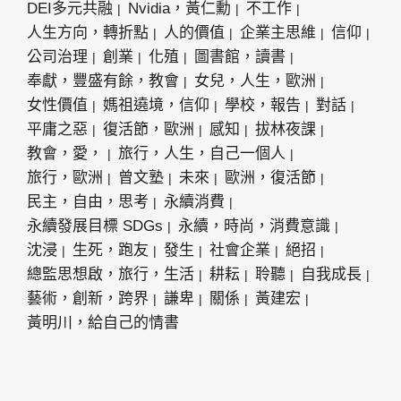
DEI多元共融
Nvidia，黃仁勳
不工作
人生方向，轉折點
人的價值
企業主思維
信仰
公司治理
創業
化殖
圖書館，讀書
奉獻，豐盛有餘，教會
女兒，人生，歐洲
女性價值
媽祖遶境，信仰
學校，報告
對話
平庸之惡
復活節，歐洲
感知
拔林夜課
教會，愛，
旅行，人生，自己一個人
旅行，歐洲
曾文塾
未來
歐洲，復活節
民主，自由，思考
永續消費
永續發展目標 SDGs
永續，時尚，消費意識
沈浸
生死，跑友
發生
社會企業
絕招
總監思想啟，旅行，生活
耕耘
聆聽
自我成長
藝術，創新，跨界
謙卑
關係
黃建宏
黃明川，給自己的情書