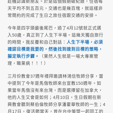
趁機認識新朋友。於是這個假期破紀錄，住宿每
天平均不到五百元，交通也是幾百塊，就這樣非
常簡約的完成了生日之旅住宿跟交通的安排。
今年是四字頭最後尾巴，過了4月12號就正式邁
入50歲，真正到了人生下半場。這幾天獨自旅行
的時間，我反覆和自己對話：
人生下半場，必須
確認目標是我要的，然後找到達到目標的策略，
擬定執行步驟。
（果然人生就是一場大專案管
理，職業病！！！）
三月份教會37週年禮拜邀請林鴻信牧師分享，當
中提到了今年是馬偕牧師來台宣教150週年。如
果當年馬偕沒有來台灣，而是選擇留在加拿大，
他的人生又會是如何；4月10日，生日假期在新
興教會聽到蔡伯倫牧師分享潘霍華牧師的一生；4
月17日，復活節當天，曾在台中策盟一起同工的