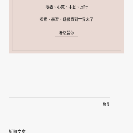
眼觀、心感、手動、足行
探索、學習、遊戲直到世界末了
聯絡麗莎
搜
尋
關
鍵
字:
近期文章