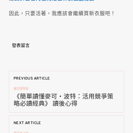
因此，只要活著，我應該會繼續買新衣服吧！
發表留言
文
PREVIOUS ARTICLE
麗莎愛學習
章
《簡單讀懂麥可・波特：活用競爭策
略必讀經典》 讀後心得
導
覽
NEXT ARTICLE