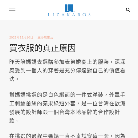
Skip
ope
to
sear
content
麗莎卡洛斯
for
行銷總監的燒腦紀實
2021年12月10日
麗莎嬉生活
買衣服的真正原因
昨天陪媽媽去選購參加表弟婚宴上的服裝，深深
感受到一個人的穿著是充分傳達對自己的價值看
法。
幫媽媽挑選的是白色緞面的一件式洋裝，外罩手
工刺繡蕾絲的蘋果綠短外套，是一位台灣在歐洲
發展的設計師跟一個台灣本地品牌的合作設計
款。
在挑選的過程中媽媽一直不肯試穿這一套，因為