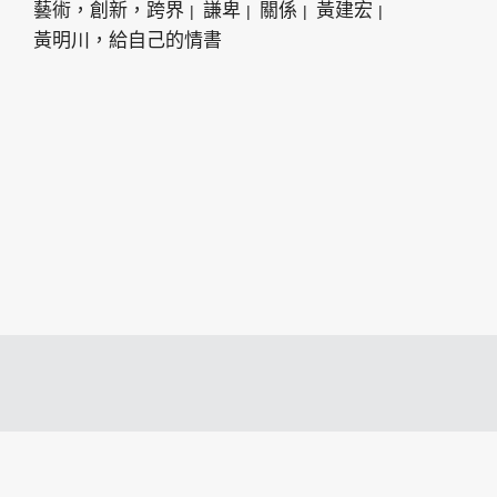
藝術，創新，跨界
謙卑
關係
黃建宏
黃明川，給自己的情書