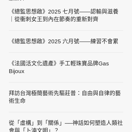
《總監思想啟》2025 七月號——認輸與滋養
｜從衝刺女王到內在節奏的重新對齊
《總監思想啟》2025 六月號——練習不會累
《法國活文化遺產》手工輕珠寶品牌Gas
Bijoux
拜訪台灣極簡藝術先驅莊普：自由與自律的藝
術生命
從「虛構」到「關係」──神話如何塑造人類社
會與「卜湳文明」？