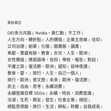
重點概念
DEI多元共融
Nvidia，黃仁勳
不工作
人生方向，轉折點
人的價值
企業主思維
信仰
公司治理
創業
化殖
圖書館，讀書
奉獻，豐盛有餘，教會
女兒，人生，歐洲
女性價值
媽祖遶境，信仰
學校，報告
對話
平庸之惡
復活節，歐洲
感知
拔林夜課
教會，愛，
旅行，人生，自己一個人
旅行，歐洲
曾文塾
未來
歐洲，復活節
民主，自由，思考
永續消費
永續發展目標 SDGs
永續，時尚，消費意識
沈浸
生死，跑友
發生
社會企業
絕招
總監思想啟，旅行，生活
耕耘
聆聽
自我成長