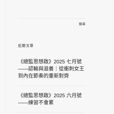
搜
尋
關
鍵
字:
近期文章
《總監思想啟》2025 七月號
——認輸與滋養｜從衝刺女王
到內在節奏的重新對齊
《總監思想啟》2025 六月號
——練習不會累