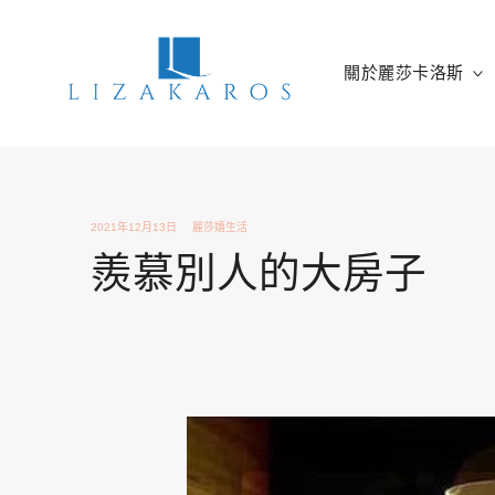
Skip
to
content
關於麗莎卡洛斯
麗莎卡洛斯
行銷總監的燒腦紀實
2021年12月13日
麗莎嬉生活
羨慕別人的大房子