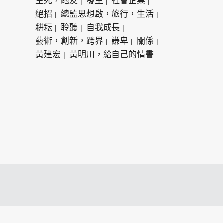
生死，跑友
發生
社會企業
絕招
總監思想啟，旅行，生活
耕耘
聆聽
自我成長
藝術，創新，跨界
謙卑
關係
黃建宏
黃明川，給自己的情書