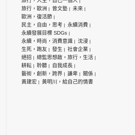
旅行，人生，自己一個人
旅行，歐洲
曾文塾
未來
歐洲，復活節
民主，自由，思考
永續消費
永續發展目標 SDGs
永續，時尚，消費意識
沈浸
生死，跑友
發生
社會企業
絕招
總監思想啟，旅行，生活
耕耘
聆聽
自我成長
藝術，創新，跨界
謙卑
關係
黃建宏
黃明川，給自己的情書