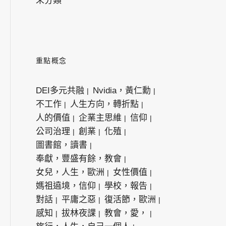
未分類
重點概念
DEI多元共融
Nvidia，黃仁勳
不工作
人生方向，轉折點
人的價值
企業主思維
信仰
公司治理
創業
化殖
圖書館，讀書
奉獻，豐盛有餘，教會
女兒，人生，歐洲
女性價值
媽祖遶境，信仰
學校，報告
對話
平庸之惡
復活節，歐洲
感知
拔林夜課
教會，愛，