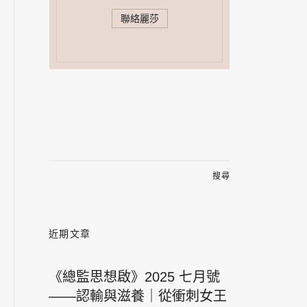
聯絡麗莎
搜
尋
關
鍵
字:
近期文章
《總監思想啟》2025 七月號
——認輸與滋養｜從衝刺女王