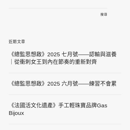
尋
關
鍵
字:
近期文章
《總監思想啟》2025 七月號——認輸與滋養
｜從衝刺女王到內在節奏的重新對齊
《總監思想啟》2025 六月號——練習不會累
《法國活文化遺產》手工輕珠寶品牌Gas
Bijoux