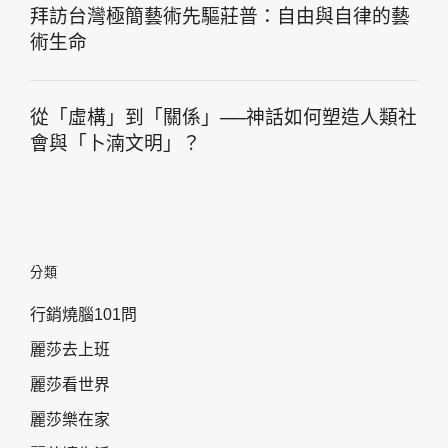
拜訪台灣極簡藝術先驅莊普：自由與自律的藝
術生命
從「虛構」到「關係」──神話如何塑造人類社
會與「卜湳文明」？
分類
行銷燒腦101問
麗莎去上班
麗莎看世界
麗莎樂在家