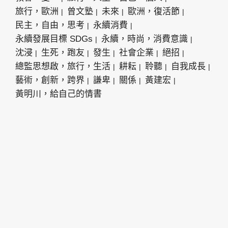
旅行，歐洲
曾文塾
未來
歐洲，復活節
民主，自由，思考
永續消費
永續發展目標 SDGs
永續，時尚，消費意識
沈浸
生死，跑友
發生
社會企業
絕招
總監思想啟，旅行，生活
耕耘
聆聽
自我成長
藝術，創新，跨界
謙卑
關係
黃建宏
黃明川，給自己的情書