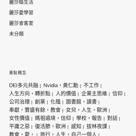
麗莎嬉生活
麗莎愛學習
麗莎會客室
未分類
重點概念
DEI多元共融
Nvidia，黃仁勳
不工作
人生方向，轉折點
人的價值
企業主思維
信仰
公司治理
創業
化殖
圖書館，讀書
奉獻，豐盛有餘，教會
女兒，人生，歐洲
女性價值
媽祖遶境，信仰
學校，報告
對話
平庸之惡
復活節，歐洲
感知
拔林夜課
教會，愛，
旅行，人生，自己一個人