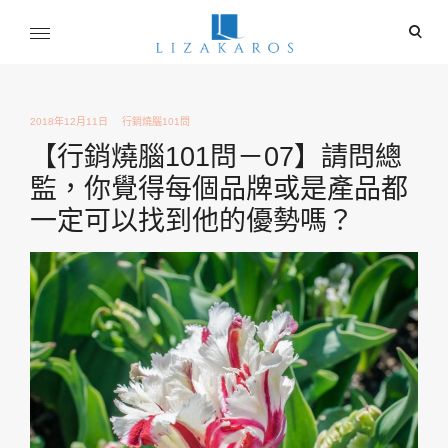
Skip
ope
to
sear
content
麗莎卡洛斯
for
行銷總監的燒腦紀實
2018年12月11日
行銷燒腦101問
【行銷燒腦101問－07】請問總
監，你覺得每個品牌或是產品都
一定可以找到他的優勢嗎？