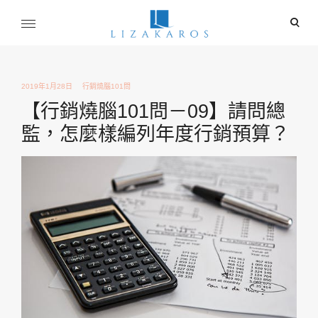
Skip
ope
to
sear
content
麗莎卡洛斯
for
行銷總監的燒腦紀實
2019年1月28日
行銷燒腦101問
【行銷燒腦101問－09】請問總
監，怎麼樣編列年度行銷預算？