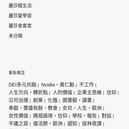
麗莎嬉生活
麗莎愛學習
麗莎會客室
未分類
重點概念
DEI多元共融
Nvidia，黃仁勳
不工作
人生方向，轉折點
人的價值
企業主思維
信仰
公司治理
創業
化殖
圖書館，讀書
奉獻，豐盛有餘，教會
女兒，人生，歐洲
女性價值
媽祖遶境，信仰
學校，報告
對話
平庸之惡
復活節，歐洲
感知
拔林夜課