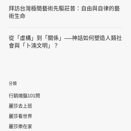
拜訪台灣極簡藝術先驅莊普：自由與自律的藝
術生命
從「虛構」到「關係」──神話如何塑造人類社
會與「卜湳文明」？
分類
行銷燒腦101問
麗莎去上班
麗莎看世界
麗莎樂在家