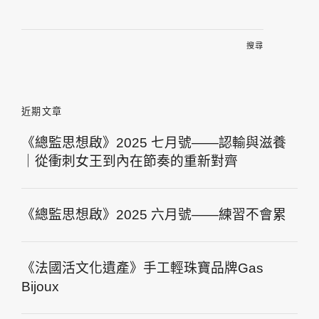
搜
尋
關
鍵
字:
近期文章
《總監思想啟》2025 七月號——認輸與滋養
｜從衝刺女王到內在節奏的重新對齊
《總監思想啟》2025 六月號——練習不會累
《法國活文化遺產》手工輕珠寶品牌Gas
Bijoux