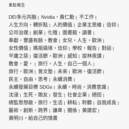
重點概念
DEI多元共融
Nvidia，黃仁勳
不工作
人生方向，轉折點
人的價值
企業主思維
信仰
公司治理
創業
化殖
圖書館，讀書
奉獻，豐盛有餘，教會
女兒，人生，歐洲
女性價值
媽祖遶境，信仰
學校，報告
對話
平庸之惡
復活節，歐洲
感知
拔林夜課
教會，愛，
旅行，人生，自己一個人
旅行，歐洲
曾文塾
未來
歐洲，復活節
民主，自由，思考
永續消費
永續發展目標 SDGs
永續，時尚，消費意識
沈浸
生死，跑友
發生
社會企業
絕招
總監思想啟，旅行，生活
耕耘
聆聽
自我成長
藝術，創新，跨界
謙卑
關係
黃建宏
黃明川，給自己的情書