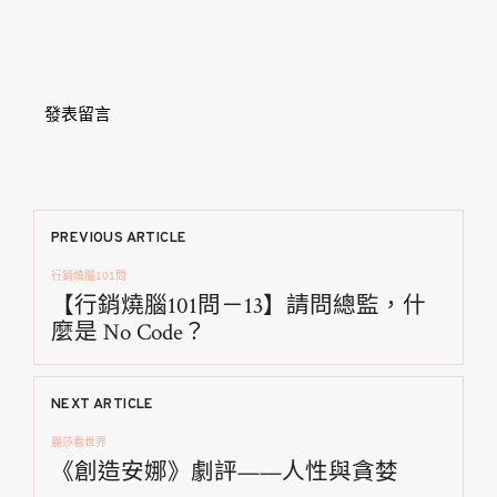
發表留言
文
PREVIOUS ARTICLE
行銷燒腦101問
章
【行銷燒腦101問－13】請問總監，什
麼是 No Code？
導
覽
NEXT ARTICLE
麗莎看世界
《創造安娜》劇評——人性與貪婪