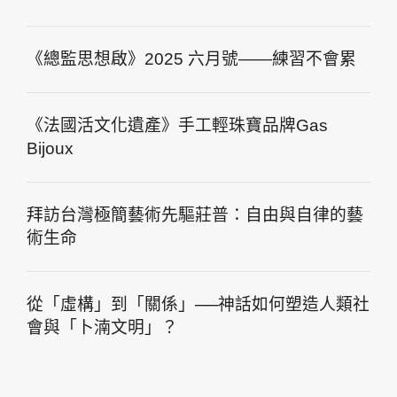
《總監思想啟》2025 六月號——練習不會累
《法國活文化遺產》手工輕珠寶品牌Gas
Bijoux
拜訪台灣極簡藝術先驅莊普：自由與自律的藝
術生命
從「虛構」到「關係」──神話如何塑造人類社
會與「卜湳文明」？