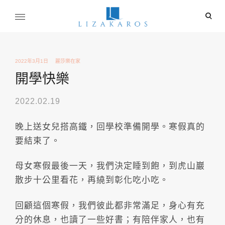
Skip
ope
to
sear
content
麗莎卡洛斯
for
行銷總監的燒腦紀實
2022年3月1日
麗莎樂在家
開學快樂
2022.02.19
晚上送女兒搭高鐵，回學校準備開學。寒假真的
要結束了。
母女寒假最後一天，我們決定睡到飽，到虎山巖
散步十公里看花，再繞到彰化吃小吃。
回顧這個寒假，我們彼此都非常滿足，身心有充
分的休息，也讀了一些好書；有陪伴家人，也有