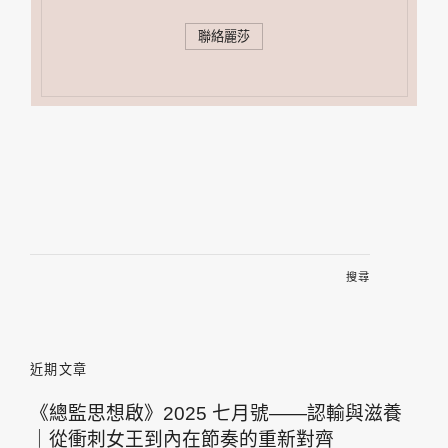
聯絡麗莎
搜
尋
關
鍵
字:
近期文章
《總監思想啟》2025 七月號——認輸與滋養
｜從衝刺女王到內在節奏的重新對齊