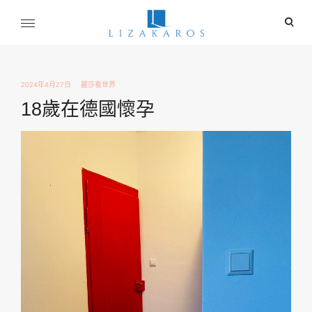
Skip
ope
to
sear
content
麗莎卡洛斯
for
行銷總監的燒腦紀實
2024年4月27日
麗莎看世界
18歲在德國懷孕