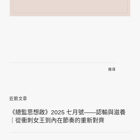
搜
尋
關
鍵
字:
近期文章
《總監思想啟》2025 七月號——認輸與滋養
｜從衝刺女王到內在節奏的重新對齊