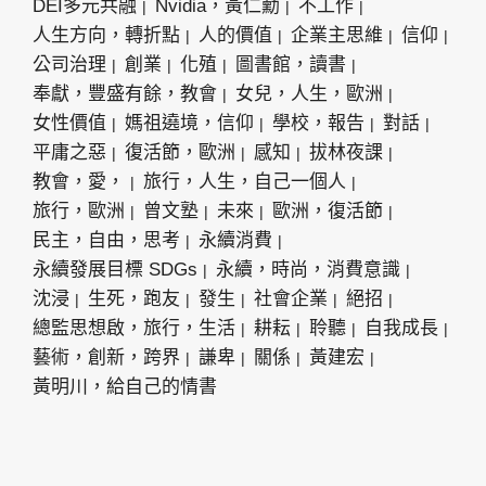
DEI多元共融
Nvidia，黃仁勳
不工作
人生方向，轉折點
人的價值
企業主思維
信仰
公司治理
創業
化殖
圖書館，讀書
奉獻，豐盛有餘，教會
女兒，人生，歐洲
女性價值
媽祖遶境，信仰
學校，報告
對話
平庸之惡
復活節，歐洲
感知
拔林夜課
教會，愛，
旅行，人生，自己一個人
旅行，歐洲
曾文塾
未來
歐洲，復活節
民主，自由，思考
永續消費
永續發展目標 SDGs
永續，時尚，消費意識
沈浸
生死，跑友
發生
社會企業
絕招
總監思想啟，旅行，生活
耕耘
聆聽
自我成長
藝術，創新，跨界
謙卑
關係
黃建宏
黃明川，給自己的情書