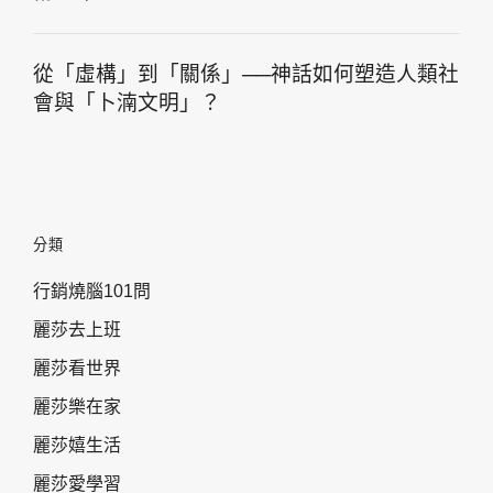
從「虛構」到「關係」──神話如何塑造人類社
會與「卜湳文明」？
分類
行銷燒腦101問
麗莎去上班
麗莎看世界
麗莎樂在家
麗莎嬉生活
麗莎愛學習