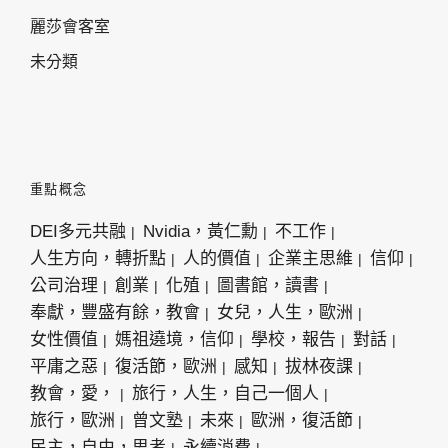
麗莎會客室
未分類
重點概念
DEI多元共融
Nvidia，黃仁勳
不工作
人生方向，轉折點
人的價值
企業主思維
信仰
公司治理
創業
化殖
圖書館，讀書
奉獻，豐盛有餘，教會
女兒，人生，歐洲
女性價值
媽祖遶境，信仰
學校，報告
對話
平庸之惡
復活節，歐洲
感知
拔林夜課
教會，愛，
旅行，人生，自己一個人
旅行，歐洲
曾文塾
未來
歐洲，復活節
民主，自由，思考
永續消費