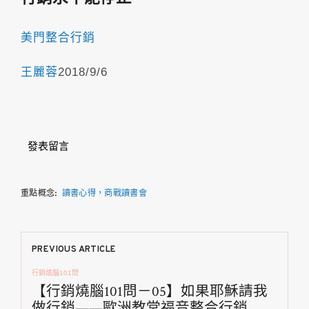
美門整合行銷
王麗蓉
2018/9/6
發表留言
重點概念:
讀書心得，商戰讀書會
文
PREVIOUS ARTICLE
行銷燒腦101問
章
【行銷燒腦101問－05】如果耶穌請我
做行銷——歐洲教堂福音整合行銷