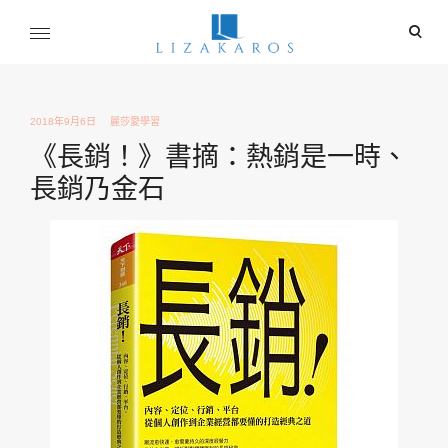
Skip
ope
to
sear
content
麗莎卡洛斯
for
行銷總監的燒腦紀實
2018年9月6日
麗莎愛學習
《長銷！》書摘：熱銷是一時、
長銷乃金石