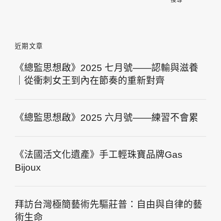
鍵
字:
近期文章
《總監思想啟》2025 七月號——認輸與滋養
｜從衝刺女王到內在節奏的重新對齊
《總監思想啟》2025 六月號——練習不會累
《法國活文化遺產》手工輕珠寶品牌Gas
Bijoux
拜訪台灣極簡藝術先驅莊普：自由與自律的藝
術生命