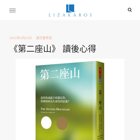
Skip
ope
to
sear
content
麗莎卡洛斯
for
行銷總監的燒腦紀實
2022年3月24日
麗莎愛學習
《第二座山》 讀後心得