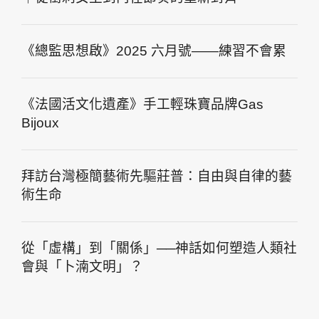
《總監思想啟》2025 六月號——練習不會累
《法國活文化遺產》手工輕珠寶品牌Gas
Bijoux
拜訪台灣極簡藝術先驅莊普：自由與自律的藝
術生命
從「虛構」到「關係」──神話如何塑造人類社
會與「卜湳文明」？