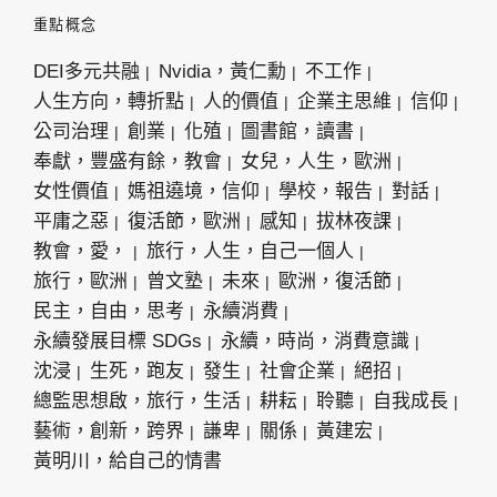
重點概念
DEI多元共融
Nvidia，黃仁勳
不工作
人生方向，轉折點
人的價值
企業主思維
信仰
公司治理
創業
化殖
圖書館，讀書
奉獻，豐盛有餘，教會
女兒，人生，歐洲
女性價值
媽祖遶境，信仰
學校，報告
對話
平庸之惡
復活節，歐洲
感知
拔林夜課
教會，愛，
旅行，人生，自己一個人
旅行，歐洲
曾文塾
未來
歐洲，復活節
民主，自由，思考
永續消費
永續發展目標 SDGs
永續，時尚，消費意識
沈浸
生死，跑友
發生
社會企業
絕招
總監思想啟，旅行，生活
耕耘
聆聽
自我成長
藝術，創新，跨界
謙卑
關係
黃建宏
黃明川，給自己的情書