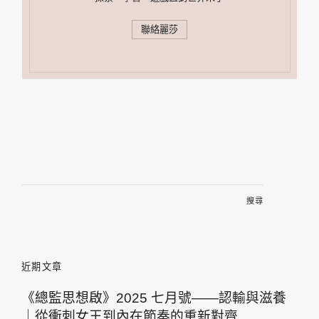
聯絡麗莎
搜
尋
關
鍵
字:
近期文章
《總監思想啟》2025 七月號——認輸與滋養
｜從衝刺女王到內在節奏的重新對齊