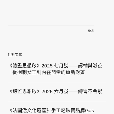
搜
尋
關
鍵
字:
近期文章
《總監思想啟》2025 七月號——認輸與滋養
｜從衝刺女王到內在節奏的重新對齊
《總監思想啟》2025 六月號——練習不會累
《法國活文化遺產》手工輕珠寶品牌Gas