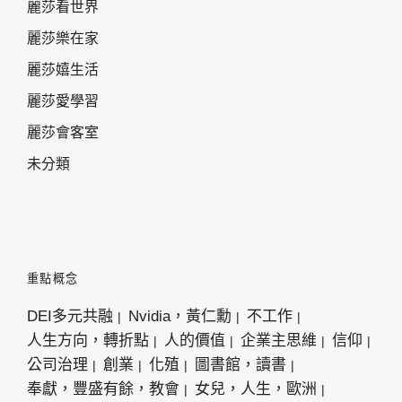
麗莎看世界
麗莎樂在家
麗莎嬉生活
麗莎愛學習
麗莎會客室
未分類
重點概念
DEI多元共融
Nvidia，黃仁勳
不工作
人生方向，轉折點
人的價值
企業主思維
信仰
公司治理
創業
化殖
圖書館，讀書
奉獻，豐盛有餘，教會
女兒，人生，歐洲