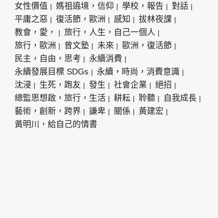
女性價值
媽祖遶境，信仰
學校，報告
對話
平庸之惡
復活節，歐洲
感知
拔林夜課
教會，愛，
旅行，人生，自己一個人
旅行，歐洲
曾文塾
未來
歐洲，復活節
民主，自由，思考
永續消費
永續發展目標 SDGs
永續，時尚，消費意識
沈浸
生死，跑友
發生
社會企業
絕招
總監思想啟，旅行，生活
耕耘
聆聽
自我成長
藝術，創新，跨界
謙卑
關係
黃建宏
黃明川，給自己的情書