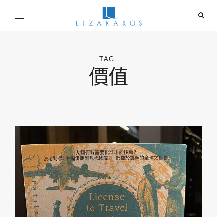
Skip
ope
to
sear
content
麗莎卡洛斯
for
行銷總監的燒腦紀實
TAG:
價值