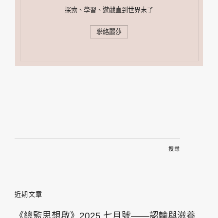
探索、學習、遊戲直到世界末了
聯絡麗莎
搜
尋
關
鍵
字:
近期文章
《總監思想啟》2025 七月號——認輸與滋養