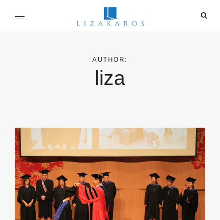
Skip
ope
to
sear
content
麗莎卡洛斯
for
行銷總監的燒腦紀實
AUTHOR:
liza