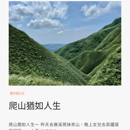
麗莎嬉生活
爬山猶如人生
爬山猶如人生～ 昨天去礁溪爬抹茶山，晚上女兒去高鐵接