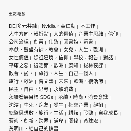
重點概念
DEI多元共融
Nvidia，黃仁勳
不工作
人生方向，轉折點
人的價值
企業主思維
信仰
公司治理
創業
化殖
圖書館，讀書
奉獻，豐盛有餘，教會
女兒，人生，歐洲
女性價值
媽祖遶境，信仰
學校，報告
對話
平庸之惡
復活節，歐洲
感知
拔林夜課
教會，愛，
旅行，人生，自己一個人
旅行，歐洲
曾文塾
未來
歐洲，復活節
民主，自由，思考
永續消費
永續發展目標 SDGs
永續，時尚，消費意識
沈浸
生死，跑友
發生
社會企業
絕招
總監思想啟，旅行，生活
耕耘
聆聽
自我成長
藝術，創新，跨界
謙卑
關係
黃建宏
黃明川，給自己的情書