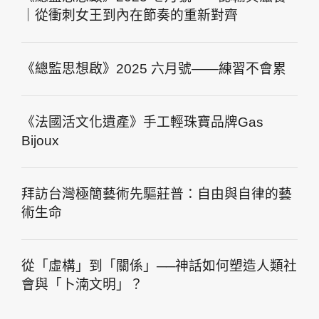
｜從衝刺女王到內在節奏的重新對齊
《總監思想啟》2025 六月號——練習不會累
《法國活文化遺產》手工輕珠寶品牌Gas
Bijoux
拜訪台灣極簡藝術先驅莊普：自由與自律的藝
術生命
從「虛構」到「關係」──神話如何塑造人類社
會與「卜湳文明」？