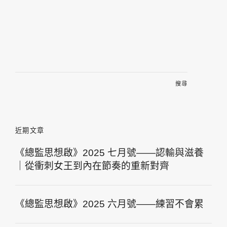
搜
尋
關
鍵
字:
近期文章
《總監思想啟》2025 七月號——認輸與滋養
｜從衝刺女王到內在節奏的重新對齊
《總監思想啟》2025 六月號——練習不會累