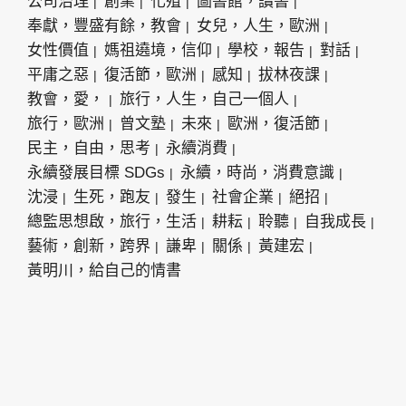
公司治理
創業
化殖
圖書館，讀書
奉獻，豐盛有餘，教會
女兒，人生，歐洲
女性價值
媽祖遶境，信仰
學校，報告
對話
平庸之惡
復活節，歐洲
感知
拔林夜課
教會，愛，
旅行，人生，自己一個人
旅行，歐洲
曾文塾
未來
歐洲，復活節
民主，自由，思考
永續消費
永續發展目標 SDGs
永續，時尚，消費意識
沈浸
生死，跑友
發生
社會企業
絕招
總監思想啟，旅行，生活
耕耘
聆聽
自我成長
藝術，創新，跨界
謙卑
關係
黃建宏
黃明川，給自己的情書