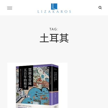
Skip
ope
to
sear
content
麗莎卡洛斯
for
行銷總監的燒腦紀實
TAG:
土耳其