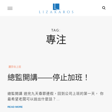
Skip
ope
to
sear
content
麗莎卡洛斯
for
行銷總監的燒腦紀實
TAG:
專注
麗莎去上班
總監開講——停止加班！
總監開講 過完九天春節連假，回到公司上班的第一天， 你
最希望老闆可以說出什麼話？…
READ MORE