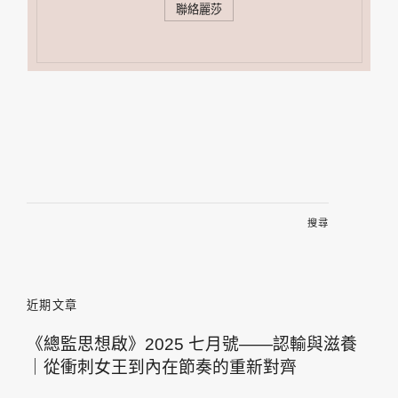
聯絡麗莎
搜
尋
關
鍵
字:
近期文章
《總監思想啟》2025 七月號——認輸與滋養
｜從衝刺女王到內在節奏的重新對齊