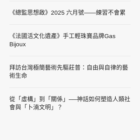
《總監思想啟》2025 六月號——練習不會累
《法國活文化遺產》手工輕珠寶品牌Gas
Bijoux
拜訪台灣極簡藝術先驅莊普：自由與自律的藝
術生命
從「虛構」到「關係」──神話如何塑造人類社
會與「卜湳文明」？