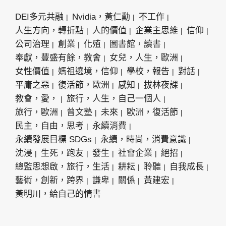
DEI多元共融
Nvidia，黃仁勳
不工作
人生方向，轉折點
人的價值
企業主思維
信仰
公司治理
創業
化殖
圖書館，讀書
奉獻，豐盛有餘，教會
女兒，人生，歐洲
女性價值
媽祖遶境，信仰
學校，報告
對話
平庸之惡
復活節，歐洲
感知
拔林夜課
教會，愛，
旅行，人生，自己一個人
旅行，歐洲
曾文塾
未來
歐洲，復活節
民主，自由，思考
永續消費
永續發展目標 SDGs
永續，時尚，消費意識
沈浸
生死，跑友
發生
社會企業
絕招
總監思想啟，旅行，生活
耕耘
聆聽
自我成長
藝術，創新，跨界
謙卑
關係
黃建宏
黃明川，給自己的情書