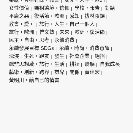
奉獻，豐盛有餘，教會
女兒，人生，歐洲
女性價值
媽祖遶境，信仰
學校，報告
對話
平庸之惡
復活節，歐洲
感知
拔林夜課
教會，愛，
旅行，人生，自己一個人
旅行，歐洲
曾文塾
未來
歐洲，復活節
民主，自由，思考
永續消費
永續發展目標 SDGs
永續，時尚，消費意識
沈浸
生死，跑友
發生
社會企業
絕招
總監思想啟，旅行，生活
耕耘
聆聽
自我成長
藝術，創新，跨界
謙卑
關係
黃建宏
黃明川，給自己的情書