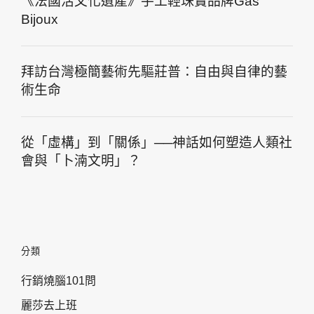
《法國活文化遺產》手工輕珠寶品牌Gas
Bijoux
拜訪台灣極簡藝術先驅莊普：自由與自律的藝
術生命
從「虛構」到「關係」──神話如何塑造人類社
會與「卜湳文明」？
分類
行銷燒腦101問
麗莎去上班