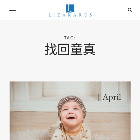
Skip
ope
to
sear
content
麗莎卡洛斯
for
行銷總監的燒腦紀實
TAG:
找回童真