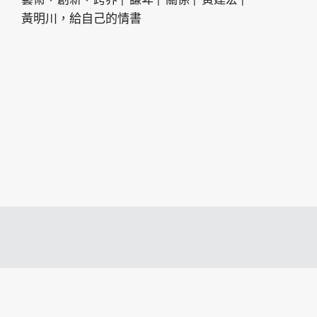
黃明川，給自己的情書
2018 • 麗莎卡洛斯 •
美門整合行銷