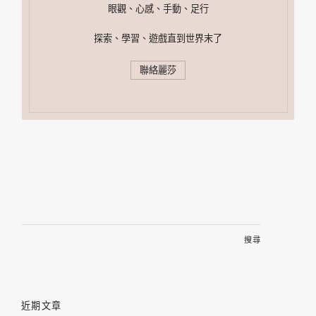
眼觀、心感、手動、足行
探索、學習、遊戲直到世界末了
聯絡麗莎
搜
尋
關
鍵
字:
近期文章