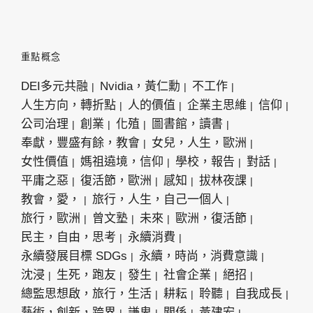
重點概念
DEI多元共融
Nvidia，黃仁勳
不工作
人生方向，轉折點
人的價值
企業主思維
信仰
公司治理
創業
化殖
圖書館，讀書
奉獻，豐盛有餘，教會
女兒，人生，歐洲
女性價值
媽祖遶境，信仰
學校，報告
對話
平庸之惡
復活節，歐洲
感知
拔林夜課
教會，愛，
旅行，人生，自己一個人
旅行，歐洲
曾文塾
未來
歐洲，復活節
民主，自由，思考
永續消費
永續發展目標 SDGs
永續，時尚，消費意識
沈浸
生死，跑友
發生
社會企業
絕招
總監思想啟，旅行，生活
耕耘
聆聽
自我成長
藝術，創新，跨界
謙卑
關係
黃建宏