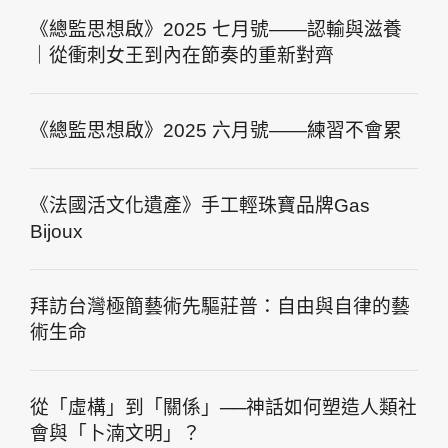
《總監思想啟》2025 七月號——認輸與滋養
｜從衝刺女王到內在節奏的重新對齊
《總監思想啟》2025 六月號——練習不會累
《法國活文化遺產》手工輕珠寶品牌Gas
Bijoux
拜訪台灣極簡藝術先驅莊普：自由與自律的藝
術生命
從「虛構」到「關係」──神話如何塑造人類社
會與「卜湳文明」？