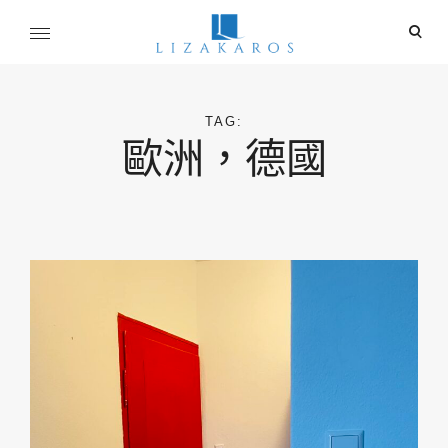
Skip
ope
to
sear
content
麗莎卡洛斯
for
行銷總監的燒腦紀實
TAG:
歐洲，德國