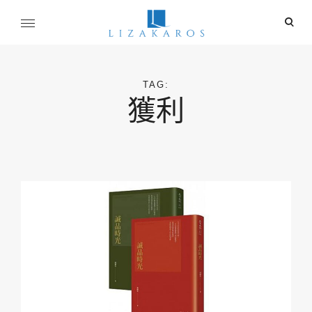
Skip
ope
to
sear
content
麗莎卡洛斯
for
行銷總監的燒腦紀實
TAG:
獲利