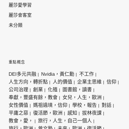
麗莎愛學習
麗莎會客室
未分類
重點概念
DEI多元共融
Nvidia，黃仁勳
不工作
人生方向，轉折點
人的價值
企業主思維
信仰
公司治理
創業
化殖
圖書館，讀書
奉獻，豐盛有餘，教會
女兒，人生，歐洲
女性價值
媽祖遶境，信仰
學校，報告
對話
平庸之惡
復活節，歐洲
感知
拔林夜課
教會，愛，
旅行，人生，自己一個人
旅行，歐洲
曾文塾
未來
歐洲，復活節