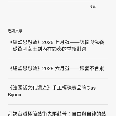
關
鍵
字:
近期文章
《總監思想啟》2025 七月號——認輸與滋養
｜從衝刺女王到內在節奏的重新對齊
《總監思想啟》2025 六月號——練習不會累
《法國活文化遺產》手工輕珠寶品牌Gas
Bijoux
拜訪台灣極簡藝術先驅莊普：自由與自律的藝