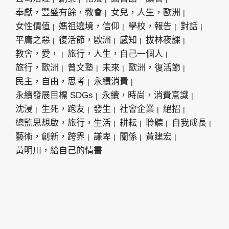
奉獻，豐盛有餘，教會
女兒，人生，歐洲
女性價值
媽祖遶境，信仰
學校，報告
對話
平庸之惡
復活節，歐洲
感知
拔林夜課
教會，愛，
旅行，人生，自己一個人
旅行，歐洲
曾文塾
未來
歐洲，復活節
民主，自由，思考
永續消費
永續發展目標 SDGs
永續，時尚，消費意識
沈浸
生死，跑友
發生
社會企業
絕招
總監思想啟，旅行，生活
耕耘
聆聽
自我成長
藝術，創新，跨界
謙卑
關係
黃建宏
黃明川，給自己的情書