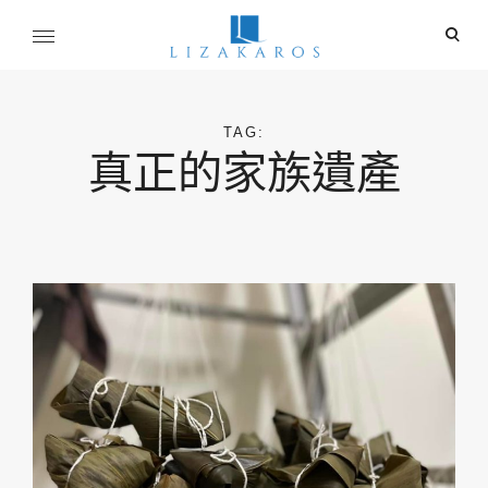
Skip
ope
to
sear
content
麗莎卡洛斯
for
行銷總監的燒腦紀實
TAG:
真正的家族遺產