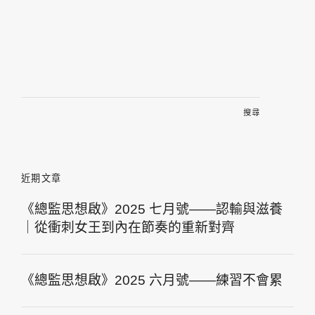
搜
尋
關
鍵
字:
近期文章
《總監思想啟》2025 七月號——認輸與滋養
｜從衝刺女王到內在節奏的重新對齊
《總監思想啟》2025 六月號——練習不會累