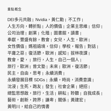
重點概念
DEI多元共融
Nvidia，黃仁勳
不工作
人生方向，轉折點
人的價值
企業主思維
信仰
公司治理
創業
化殖
圖書館，讀書
奉獻，豐盛有餘，教會
女兒，人生，歐洲
女性價值
媽祖遶境，信仰
學校，報告
對話
平庸之惡
復活節，歐洲
感知
拔林夜課
教會，愛，
旅行，人生，自己一個人
旅行，歐洲
曾文塾
未來
歐洲，復活節
民主，自由，思考
永續消費
永續發展目標 SDGs
永續，時尚，消費意識
沈浸
生死，跑友
發生
社會企業
絕招
總監思想啟，旅行，生活
耕耘
聆聽
自我成長
藝術，創新，跨界
謙卑
關係
黃建宏
黃明川，給自己的情書