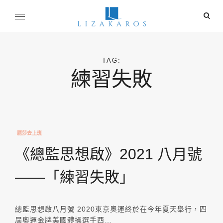
Skip
ope
to
sear
content
麗莎卡洛斯
for
行銷總監的燒腦紀實
TAG:
練習失敗
麗莎去上班
《總監思想啟》2021 八月號
——「練習失敗」
總監思想啟八月號 2020東京奧運終於在今年夏天舉行，四
屆奧運金牌美國體操選手西…