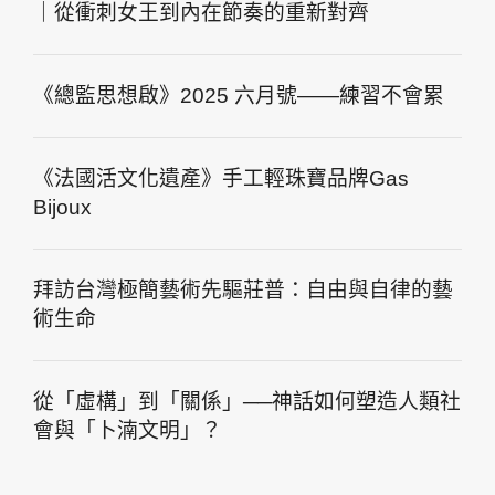
｜從衝刺女王到內在節奏的重新對齊
《總監思想啟》2025 六月號——練習不會累
《法國活文化遺產》手工輕珠寶品牌Gas
Bijoux
拜訪台灣極簡藝術先驅莊普：自由與自律的藝
術生命
從「虛構」到「關係」──神話如何塑造人類社
會與「卜湳文明」？