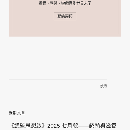
探索、學習、遊戲直到世界末了
聯絡麗莎
搜
尋
關
鍵
字:
近期文章
《總監思想啟》2025 七月號——認輸與滋養