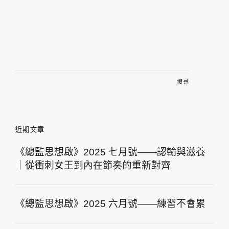
搜
尋
關
鍵
字:
近期文章
《總監思想啟》2025 七月號——認輸與滋養
｜從衝刺女王到內在節奏的重新對齊
《總監思想啟》2025 六月號——練習不會累