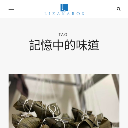
Skip
ope
to
sear
content
麗莎卡洛斯
for
行銷總監的燒腦紀實
TAG:
記憶中的味道