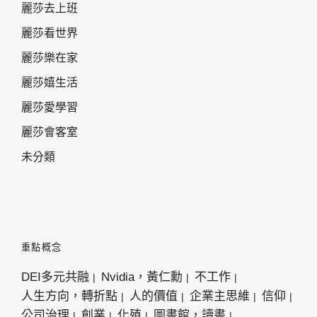
麗莎去上班
麗莎看世界
麗莎樂在家
麗莎嬉生活
麗莎愛學習
麗莎會客室
未分類
重點概念
DEI多元共融
Nvidia，黃仁勳
不工作
人生方向，轉折點
人的價值
企業主思維
信仰
公司治理
創業
化殖
圖書館，讀書