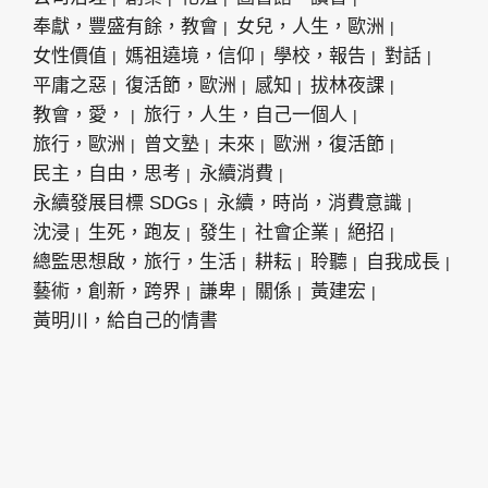
奉獻，豐盛有餘，教會
女兒，人生，歐洲
女性價值
媽祖遶境，信仰
學校，報告
對話
平庸之惡
復活節，歐洲
感知
拔林夜課
教會，愛，
旅行，人生，自己一個人
旅行，歐洲
曾文塾
未來
歐洲，復活節
民主，自由，思考
永續消費
永續發展目標 SDGs
永續，時尚，消費意識
沈浸
生死，跑友
發生
社會企業
絕招
總監思想啟，旅行，生活
耕耘
聆聽
自我成長
藝術，創新，跨界
謙卑
關係
黃建宏
黃明川，給自己的情書