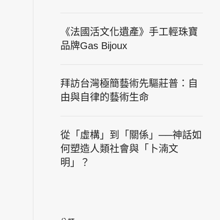
《法國活文化遺產》手工輕珠寶
品牌Gas Bijoux
拜訪台灣極簡藝術先驅莊普：自
由與自律的藝術生命
從「虛構」到「關係」──神話如
何塑造人類社會與「卜湳文
明」？