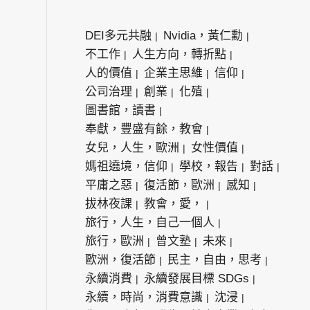
DEI多元共融
Nvidia，黃仁勳
不工作
人生方向，轉折點
人的價值
企業主思維
信仰
公司治理
創業
化殖
圖書館，讀書
奉獻，豐盛有餘，教會
女兒，人生，歐洲
女性價值
媽祖遶境，信仰
學校，報告
對話
平庸之惡
復活節，歐洲
感知
拔林夜課
教會，愛，
旅行，人生，自己一個人
旅行，歐洲
曾文塾
未來
歐洲，復活節
民主，自由，思考
永續消費
永續發展目標 SDGs
永續，時尚，消費意識
沈浸