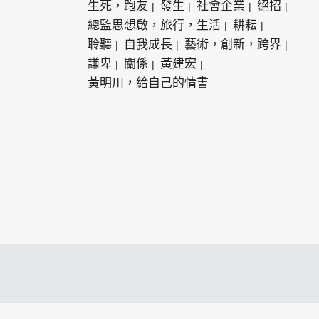
生死，跑友
發生
社會企業
絕招
總監思想啟，旅行，生活
耕耘
聆聽
自我成長
藝術，創新，跨界
謙卑
關係
黃建宏
黃明川，給自己的情書