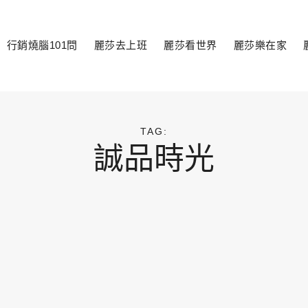
行銷燒腦101問
麗莎去上班
麗莎看世界
麗莎樂在家
toggle
child
menu
TAG:
誠品時光