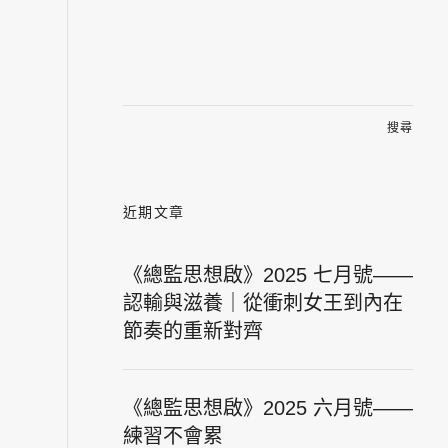
搜
尋
關
鍵
字:
近期文章
《總監思想啟》2025 七月號——
認輸與滋養｜從衝刺女王到內在
節奏的重新對齊
《總監思想啟》2025 六月號——
練習不會累