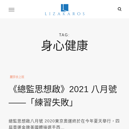
Skip
ope
to
sear
content
麗莎卡洛斯
for
行銷總監的燒腦紀實
TAG:
身心健康
麗莎去上班
《總監思想啟》2021 八月號
——「練習失敗」
總監思想啟八月號 2020東京奧運終於在今年夏天舉行，四
屆奧運金牌美國體操選手西…