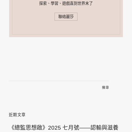
探索、學習、遊戲直到世界末了
聯絡麗莎
搜
尋
關
鍵
字:
近期文章
《總監思想啟》2025 七月號——認輸與滋養