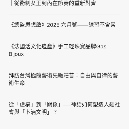
｜從衝刺女王到內在節奏的重新對齊
《總監思想啟》2025 六月號——練習不會累
《法國活文化遺產》手工輕珠寶品牌Gas
Bijoux
拜訪台灣極簡藝術先驅莊普：自由與自律的藝
術生命
從「虛構」到「關係」──神話如何塑造人類社
會與「卜湳文明」？