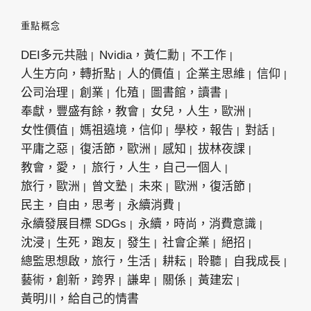
重點概念
DEI多元共融
Nvidia，黃仁勳
不工作
人生方向，轉折點
人的價值
企業主思維
信仰
公司治理
創業
化殖
圖書館，讀書
奉獻，豐盛有餘，教會
女兒，人生，歐洲
女性價值
媽祖遶境，信仰
學校，報告
對話
平庸之惡
復活節，歐洲
感知
拔林夜課
教會，愛，
旅行，人生，自己一個人
旅行，歐洲
曾文塾
未來
歐洲，復活節
民主，自由，思考
永續消費
永續發展目標 SDGs
永續，時尚，消費意識
沈浸
生死，跑友
發生
社會企業
絕招
總監思想啟，旅行，生活
耕耘
聆聽
自我成長
藝術，創新，跨界
謙卑
關係
黃建宏
黃明川，給自己的情書