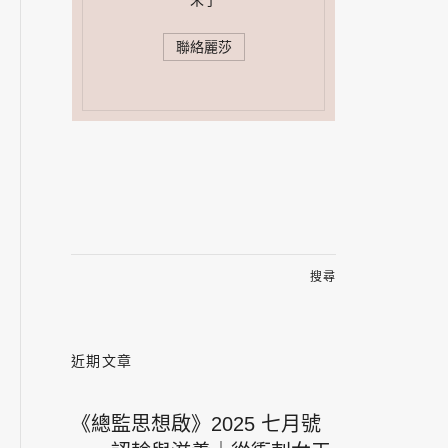
末了
聯絡麗莎
搜
尋
關
鍵
字:
近期文章
《總監思想啟》2025 七月號