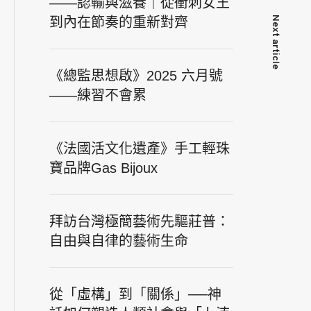
——認輸與滋養｜從衝刺女王
Next article
到內在節奏的重新對齊
《總監思想啟》2025 六月號
——練習不會累
《法國活文化遺產》手工輕珠
寶品牌Gas Bijoux
拜訪台灣極簡藝術先驅莊普：
自由與自律的藝術生命
從「虛構」到「關係」──神