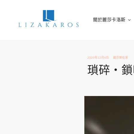
Skip
to
content
關於麗莎卡洛斯
麗莎卡洛斯
行銷總監的燒腦紀實
2020年12月4日
麗莎樂在家
瑣碎‧鎖喙