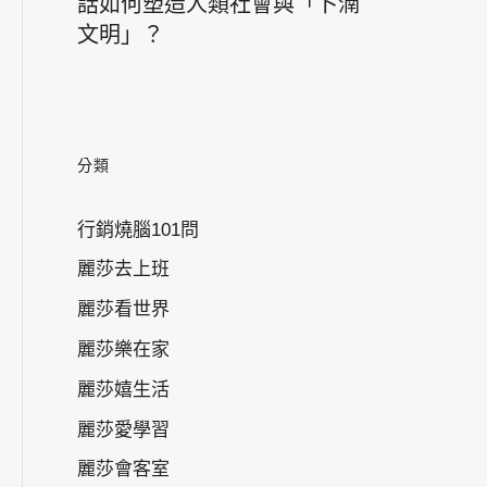
話如何塑造人類社會與「卜湳
文明」？
分類
行銷燒腦101問
麗莎去上班
麗莎看世界
麗莎樂在家
麗莎嬉生活
麗莎愛學習
麗莎會客室