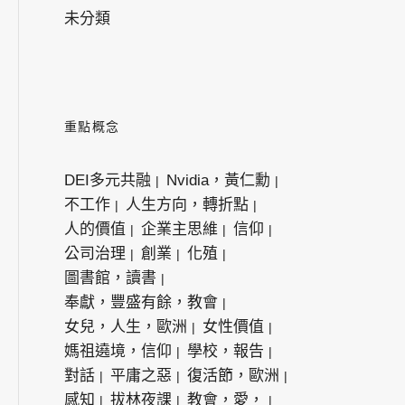
未分類
重點概念
DEI多元共融
Nvidia，黃仁勳
不工作
人生方向，轉折點
人的價值
企業主思維
信仰
公司治理
創業
化殖
圖書館，讀書
奉獻，豐盛有餘，教會
女兒，人生，歐洲
女性價值
媽祖遶境，信仰
學校，報告
對話
平庸之惡
復活節，歐洲
感知
拔林夜課
教會，愛，