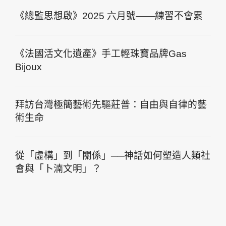
《總監思想啟》2025 六月號——練習不會累
《法國活文化遺產》手工輕珠寶品牌Gas
Bijoux
拜訪台灣極簡藝術先驅莊普：自由與自律的藝
術生命
從「虛構」到「關係」──神話如何塑造人類社
會與「卜湳文明」？