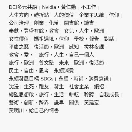
DEI多元共融
Nvidia，黃仁勳
不工作
人生方向，轉折點
人的價值
企業主思維
信仰
公司治理
創業
化殖
圖書館，讀書
奉獻，豐盛有餘，教會
女兒，人生，歐洲
女性價值
媽祖遶境，信仰
學校，報告
對話
平庸之惡
復活節，歐洲
感知
拔林夜課
教會，愛，
旅行，人生，自己一個人
旅行，歐洲
曾文塾
未來
歐洲，復活節
民主，自由，思考
永續消費
永續發展目標 SDGs
永續，時尚，消費意識
沈浸
生死，跑友
發生
社會企業
絕招
總監思想啟，旅行，生活
耕耘
聆聽
自我成長
藝術，創新，跨界
謙卑
關係
黃建宏
黃明川，給自己的情書