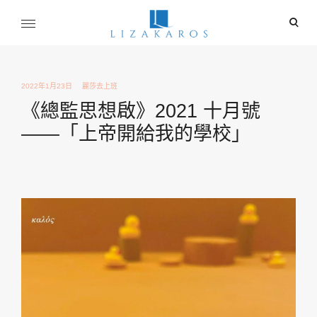
Skip
ope
to
sear
content
麗莎卡洛斯
for
行銷總監的燒腦紀實
2022年1月23日
麗莎去上班
《總監思想啟》2021 十月號
——「上帝開給我的學校」