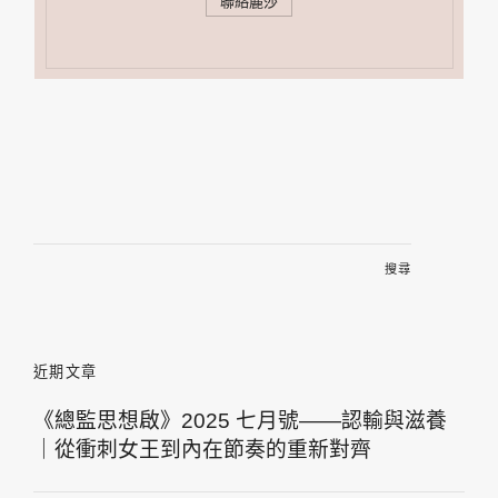
聯絡麗莎
搜
尋
關
鍵
字:
近期文章
《總監思想啟》2025 七月號——認輸與滋養
｜從衝刺女王到內在節奏的重新對齊