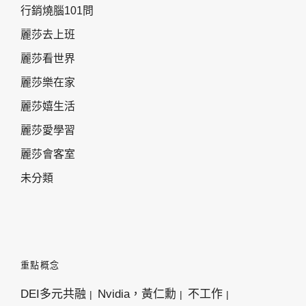
行銷燒腦101問
麗莎去上班
麗莎看世界
麗莎樂在家
麗莎嬉生活
麗莎愛學習
麗莎會客室
未分類
重點概念
DEI多元共融
Nvidia，黃仁勳
不工作