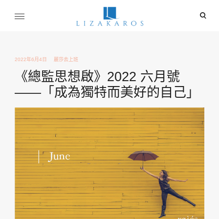
Skip
ope
to
sear
content
麗莎卡洛斯
for
行銷總監的燒腦紀實
2022年6月4日
麗莎去上班
《總監思想啟》2022 六月號
——「成為獨特而美好的自己」