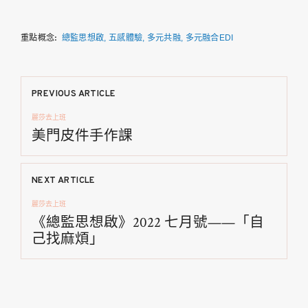
重點概念:
總監思想啟
五感體驗
多元共融
多元融合EDI
文
PREVIOUS ARTICLE
麗莎去上班
章
美門皮件手作課
導
NEXT ARTICLE
覽
麗莎去上班
《總監思想啟》2022 七月號——「自
己找麻煩」