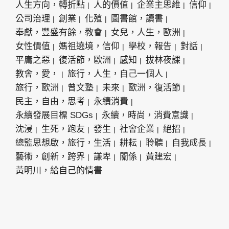
人生方向，轉折點
人的價值
企業主思維
信仰
公司治理
創業
化殖
圖書館，讀書
奉獻，豐盛有餘，教會
女兒，人生，歐洲
女性價值
媽祖遶境，信仰
學校，報告
對話
平庸之惡
復活節，歐洲
感知
拔林夜課
教會，愛，
旅行，人生，自己一個人
旅行，歐洲
曾文塾
未來
歐洲，復活節
民主，自由，思考
永續消費
永續發展目標 SDGs
永續，時尚，消費意識
沈浸
生死，跑友
發生
社會企業
絕招
總監思想啟，旅行，生活
耕耘
聆聽
自我成長
藝術，創新，跨界
謙卑
關係
黃建宏
黃明川，給自己的情書