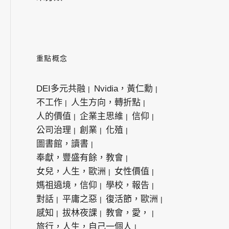
重點概念
DEI多元共融
Nvidia，黃仁勳
不工作
人生方向，轉折點
人的價值
企業主思維
信仰
公司治理
創業
化殖
圖書館，讀書
奉獻，豐盛有餘，教會
女兒，人生，歐洲
女性價值
媽祖遶境，信仰
學校，報告
對話
平庸之惡
復活節，歐洲
感知
拔林夜課
教會，愛，
旅行，人生，自己一個人