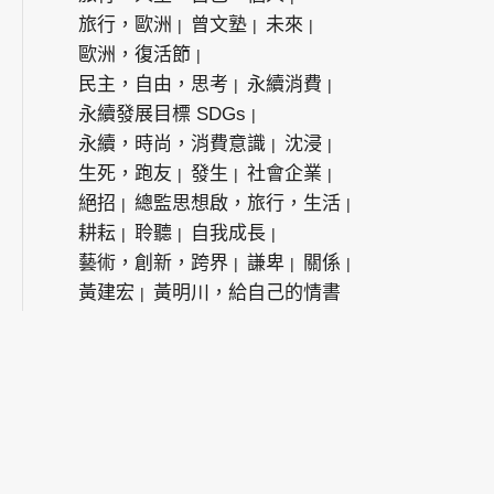
旅行，歐洲
曾文塾
未來
歐洲，復活節
民主，自由，思考
永續消費
永續發展目標 SDGs
永續，時尚，消費意識
沈浸
生死，跑友
發生
社會企業
絕招
總監思想啟，旅行，生活
耕耘
聆聽
自我成長
藝術，創新，跨界
謙卑
關係
黃建宏
黃明川，給自己的情書