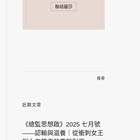
聯絡麗莎
搜
尋
關
鍵
字:
近期文章
《總監思想啟》2025 七月號
——認輸與滋養｜從衝刺女王