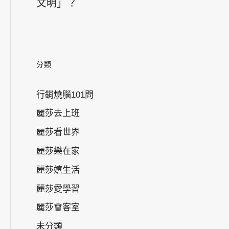
文明」？
分類
行銷燒腦101問
麗莎去上班
麗莎看世界
麗莎樂在家
麗莎嬉生活
麗莎愛學習
麗莎會客室
未分類