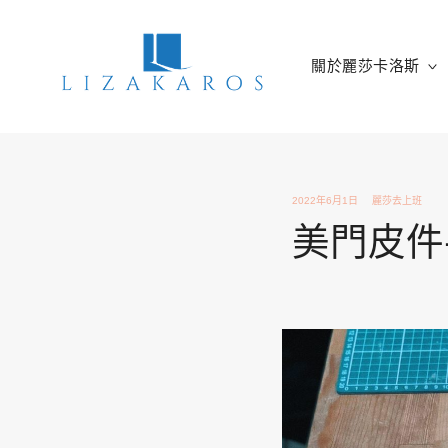
Skip
to
content
關於麗莎卡洛斯
麗莎卡洛斯
行銷總監的燒腦紀實
2022年6月1日
麗莎去上班
美門皮件