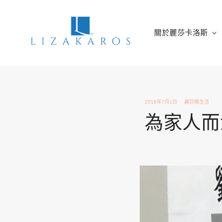
Skip
to
content
關於麗莎卡洛斯
麗莎卡洛斯
行銷總監的燒腦紀實
2018年7月1日
麗莎嬉生活
為家人而