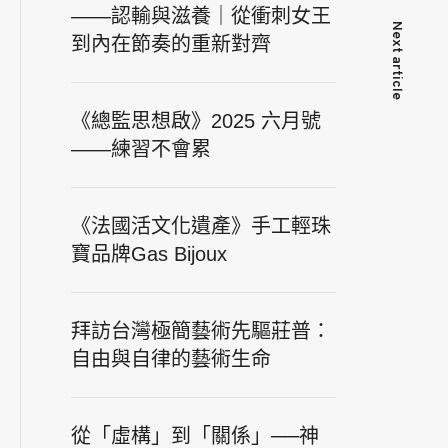
——認輸與滋養｜從衝刺女王
Next article
到內在節奏的重新對齊
《總監思想啟》2025 六月號
——練習不會累
《法國活文化遺產》手工輕珠
寶品牌Gas Bijoux
拜訪台灣極簡藝術先驅莊普：
自由與自律的藝術生命
從「虛構」到「關係」──神