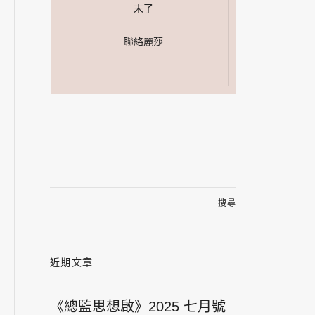
末了
聯絡麗莎
搜
尋
關
鍵
字:
近期文章
《總監思想啟》2025 七月號