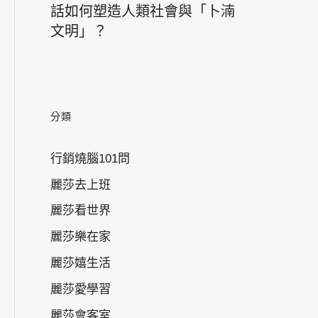
話如何塑造人類社會與「卜湳
文明」？
分類
行銷燒腦101問
麗莎去上班
麗莎看世界
麗莎樂在家
麗莎嬉生活
麗莎愛學習
麗莎會客室