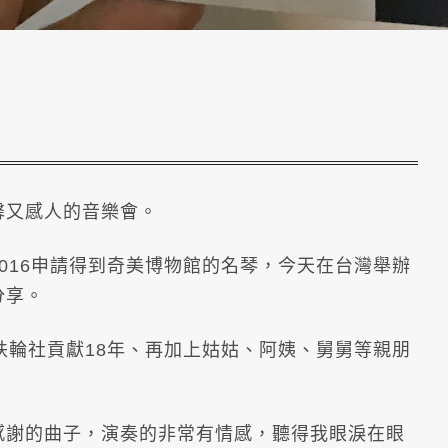
馨又感人的音樂會。
016申請得到奇美博物館的名琴，今天在台灣舉辦
分享。
扶輪社貢獻18年、再加上姑姑、阿姨、舅舅等親朋
感謝的曲子，演奏的非常有情感，聽得我眼淚在眼