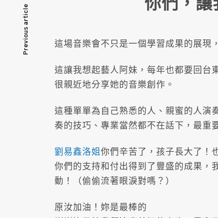
你們，讓
文
Previous article
章
這場音樂會不只是一個學習成果的展現
導
這讓我想起藝人阿妹，每年也都要回台
覽
很親近地分享她的音樂創作。
這種單單為自己熟悉的人、親蜜的人演
奏的技巧、專業當然都不在話下，最重
劉易鑫
洛姐
你們辛苦了，孩子長大了！
你們的支持和付出得到了豐盛的成果，
動！（偷偷流著眼淚對嗎？）
原汝加油！妳是最棒的