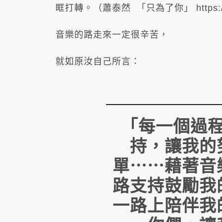
眶打轉。（蕭泰然 「只為了你」 https://www
音樂的路走來一定很辛苦，
就如原汝自己所言：
「每一個過
持，讓我的
單⋯⋯藉著音
路支持鼓勵我
一路上陪伴我