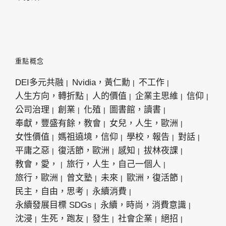
重點概念
DEI多元共融
Nvidia，黃仁勳
不工作
人生方向，轉折點
人的價值
企業主思維
信仰
公司治理
創業
化殖
圖書館，讀書
奉獻，豐盛有餘，教會
女兒，人生，歐洲
女性價值
媽祖遶境，信仰
學校，報告
對話
平庸之惡
復活節，歐洲
感知
拔林夜課
教會，愛，
旅行，人生，自己一個人
旅行，歐洲
曾文塾
未來
歐洲，復活節
民主，自由，思考
永續消費
永續發展目標 SDGs
永續，時尚，消費意識
沈浸
生死，跑友
發生
社會企業
絕招