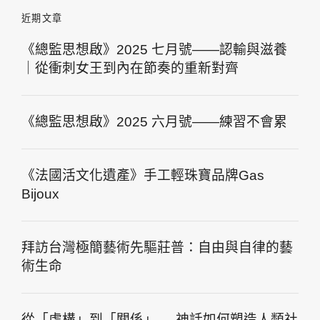
近期文章
《總監思想啟》2025 七月號——認輸與滋養
｜從衝刺女王到內在節奏的重新對齊
《總監思想啟》2025 六月號——練習不會累
《法國活文化遺產》手工輕珠寶品牌Gas
Bijoux
拜訪台灣極簡藝術先驅莊普：自由與自律的藝
術生命
從「虛構」到「關係」──神話如何塑造人類社