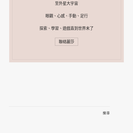
至外星大宇宙
眼觀、心感、手動、足行
探索、學習、遊戲直到世界末了
聯絡麗莎
搜
尋
關
鍵
字: