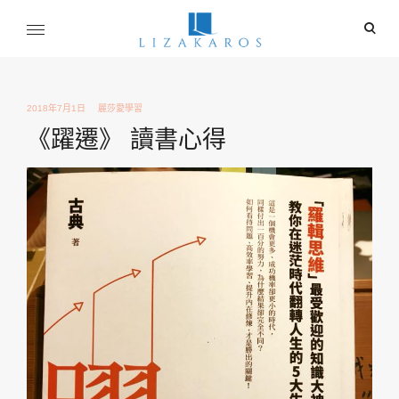
Skip
ope
to
sear
content
麗莎卡洛斯
for
行銷總監的燒腦紀實
2018年7月1日
麗莎愛學習
《躍遷》 讀書心得