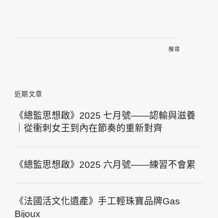
搜
尋
關
鍵
字:
近期文章
《總監思想啟》2025 七月號——認輸與滋養
｜從衝刺女王到內在節奏的重新對齊
《總監思想啟》2025 六月號——練習不會累
《法國活文化遺產》手工輕珠寶品牌Gas
Bijoux