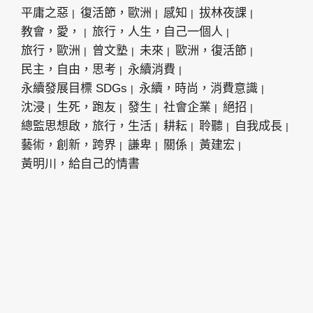
平庸之惡
復活節，歐洲
感知
拔林夜課
教會，愛，
旅行，人生，自己一個人
旅行，歐洲
曾文塾
未來
歐洲，復活節
民主，自由，思考
永續消費
永續發展目標 SDGs
永續，時尚，消費意識
沈浸
生死，跑友
發生
社會企業
絕招
總監思想啟，旅行，生活
耕耘
聆聽
自我成長
藝術，創新，跨界
謙卑
關係
黃建宏
黃明川，給自己的情書