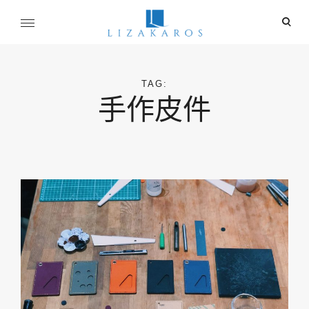
Skip
ope
to
sear
content
麗莎卡洛斯
for
行銷總監的燒腦紀實
TAG:
手作皮件