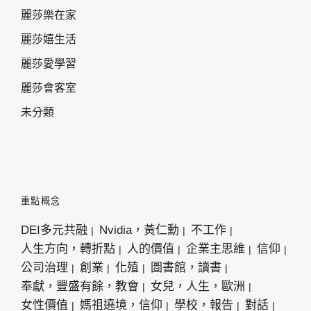
麗莎樂在家
麗莎嬉生活
麗莎愛學習
麗莎會客室
未分類
重點概念
DEI多元共融
Nvidia，黃仁勳
不工作
人生方向，轉折點
人的價值
企業主思維
信仰
公司治理
創業
化殖
圖書館，讀書
奉獻，豐盛有餘，教會
女兒，人生，歐洲
女性價值
媽祖遶境，信仰
學校，報告
對話