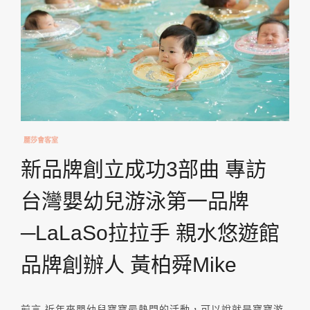
麗莎會客室
新品牌創立成功3部曲 專訪
台灣嬰幼兒游泳第一品牌
─LaLaSo拉拉手 親水悠遊館
品牌創辦人 黃柏舜Mike
前言 近年來嬰幼兒寶寶最熱門的活動，可以說就是寶寶游