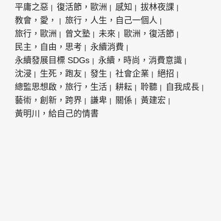
平庸之惡
復活節，歐洲
感知
拔林夜課
教會，愛，
旅行，人生，自己一個人
旅行，歐洲
曾文塾
未來
歐洲，復活節
民主，自由，思考
永續消費
永續發展目標 SDGs
永續，時尚，消費意識
沈浸
生死，跑友
發生
社會企業
絕招
總監思想啟，旅行，生活
耕耘
聆聽
自我成長
藝術，創新，跨界
謙卑
關係
黃建宏
黃明川，給自己的情書