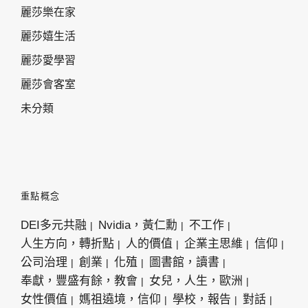
麗莎樂在家
麗莎嬉生活
麗莎愛學習
麗莎會客室
未分類
重點概念
DEI多元共融
Nvidia，黃仁勳
不工作
人生方向，轉折點
人的價值
企業主思維
信仰
公司治理
創業
化殖
圖書館，讀書
奉獻，豐盛有餘，教會
女兒，人生，歐洲
女性價值
媽祖遶境，信仰
學校，報告
對話