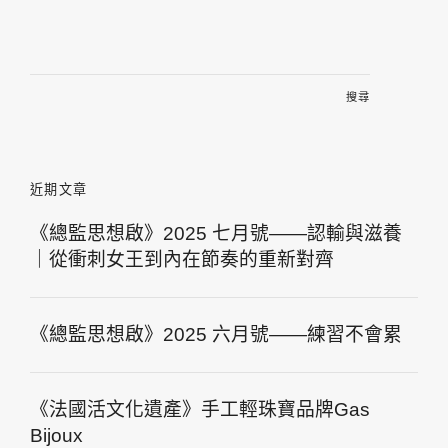
搜
尋
關
鍵
字:
近期文章
《總監思想啟》2025 七月號——認輸與滋養
｜從衝刺女王到內在節奏的重新對齊
《總監思想啟》2025 六月號——練習不會累
《法國活文化遺產》手工輕珠寶品牌Gas
Bijoux