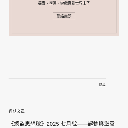
探索、學習、遊戲直到世界末了
聯絡麗莎
搜
尋
關
鍵
字:
近期文章
《總監思想啟》2025 七月號——認輸與滋養