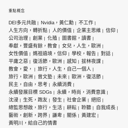
重點概念
DEI多元共融
Nvidia，黃仁勳
不工作
人生方向，轉折點
人的價值
企業主思維
信仰
公司治理
創業
化殖
圖書館，讀書
奉獻，豐盛有餘，教會
女兒，人生，歐洲
女性價值
媽祖遶境，信仰
學校，報告
對話
平庸之惡
復活節，歐洲
感知
拔林夜課
教會，愛，
旅行，人生，自己一個人
旅行，歐洲
曾文塾
未來
歐洲，復活節
民主，自由，思考
永續消費
永續發展目標 SDGs
永續，時尚，消費意識
沈浸
生死，跑友
發生
社會企業
絕招
總監思想啟，旅行，生活
耕耘
聆聽
自我成長
藝術，創新，跨界
謙卑
關係
黃建宏
黃明川，給自己的情書