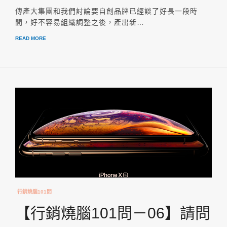
傳產大集團和我們討論要自創品牌已經談了好長一段時
間，好不容易組織調整之後，產出新…
READ MORE
行銷燒腦101問
【行銷燒腦101問－06】請問