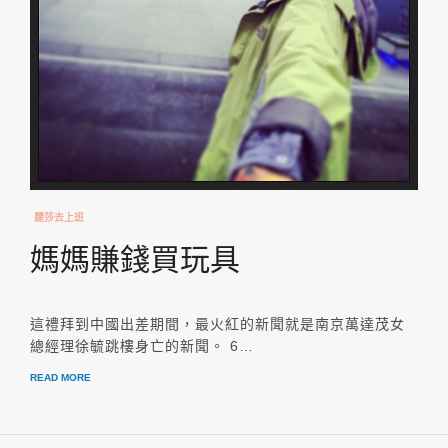
麗莎去上班
媽媽賺錢買玩具
這禮拜到中國出差期間，最火紅的新聞就是南京萬達茂女
總經理徐毓跳樓身亡的新聞。 6…
READ MORE