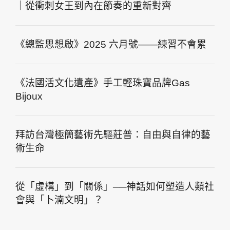
｜從衝刺女王到內在節奏的重新對齊
《總監思想啟》2025 六月號——練習不會累
《法國活文化遺產》手工輕珠寶品牌Gas
Bijoux
拜訪台灣極簡藝術先驅莊普：自由與自律的藝
術生命
從「虛構」到「關係」──神話如何塑造人類社
會與「卜湳文明」？