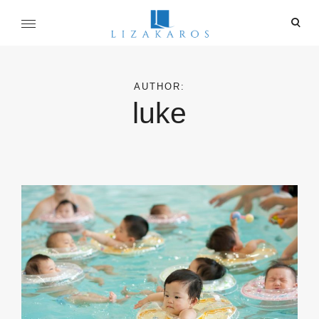
Skip
ope
to
sear
content
麗莎卡洛斯
for
行銷總監的燒腦紀實
AUTHOR:
luke